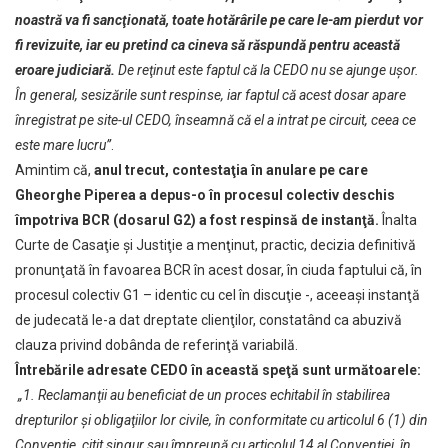
noastră va fi sancţionată, toate hotărârile pe care le-am pierdut vor
fi revizuite, iar eu pretind ca cineva să răspundă pentru această
eroare judiciară.
De reţinut este faptul că la CEDO nu se ajunge uşor.
În general, sesizările sunt respinse, iar faptul că acest dosar apare
înregistrat pe site-ul CEDO, înseamnă că el a intrat pe circuit, ceea ce
este mare lucru”
.
Amintim că,
anul trecut, contestaţia în anulare pe care
Gheorghe Piperea a depus-o în procesul colectiv deschis
împotriva BCR (dosarul G2) a fost respinsă de instanţă.
Înalta
Curte de Casaţie şi Justiţie a menţinut, practic, decizia definitivă
pronunţată în favoarea BCR în acest dosar, în ciuda faptului că, în
procesul colectiv G1 – identic cu cel în discuţie -, aceeaşi instanţă
de judecată le-a dat dreptate clienţilor, constatând ca abuzivă
clauza privind dobânda de referinţă variabilă.
Întrebările adresate CEDO în această speţă sunt următoarele:
„1. Reclamanţii au beneficiat de un proces echitabil în stabilirea
drepturilor şi obligaţiilor lor civile, în conformitate cu articolul 6 (1) din
Convenţie, citit singur sau împreună cu articolul 14 al Convenţiei, în