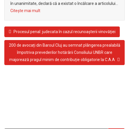
în unanimitate, declară că a existat o încălcare a articolului...
Citește mai mult
Procesul penal: judecata în cazul recunoaşterii vinovăţiei
200 de avocați din Baroul Cluj au semnat plângerea prealabilă
împotriva prevederilor hotărârii Consiliului UNBR care
majorează pragul minim de contribuție obligatorie la C.A.A