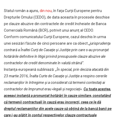
Statul român a ajuns,
din nou
, în faţa Curţii Europene pentru
Drepturile Omului (CEDO), de data aceasta în procesele deschise
pe clauze abuzive din contractele de credit încheiate de Banca
Comercială Română (BCR), potrivit unui anunţ al CEDO.
Conform comunicatului Curţii Europene, cazul deschis în urma
unei sesizări făcute de cinci persoane are ca obiect
„jurisprudenţa
contrară a Înaltei Curţi de Casaţie şi Justiţie prin care s-au pronunţat
hotărârile definitive în litigii privind presupusele clauze abuzive ale
contractelor de credit denominate în valută străină”
.
Instanţa europeană subliniază:
„În special, prin decizia atacată din
23 martie 2016, Înalta Curte de Casaţie şi Justiţie a respins cererile
reclamanţilor în întregime şi a considerat că termenii contestaţi ai
contractelor de împrumut erau «legali şi negociaţi».
Cu toate acestea,
aceeaşi instanţă a pronunţat hotărâri în cauze similare, constatând
că termenii contractuali în cauză erau incorecţi, ceea ce le dă
dreptul reclamanţilor din acele cauze să obţină de la bancă banii pe
care i-au plătit în contul respectivelor clauze contractuale