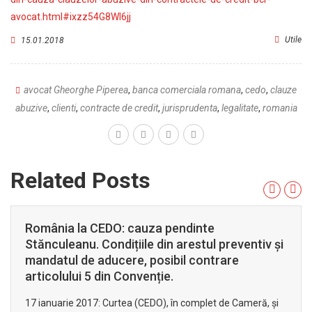
avocat.html#ixzz54G8WI6jj
Utile
15.01.2018
avocat Gheorghe Piperea
,
banca comerciala romana
,
cedo
,
clauze
abuzive
,
clienti
,
contracte de credit
,
jurisprudenta
,
legalitate
,
romania
Related Posts
România la CEDO: cauza pendinte
Stănculeanu. Condițiile din arestul preventiv și
mandatul de aducere, posibil contrare
articolului 5 din Convenție.
17 ianuarie 2017: Curtea (CEDO), în complet de Cameră, și