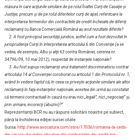
măsura în care acţiunile similare de pe rolul Înaltei Curţi de Casaţie şi
Justiţie, precum şi de pe rolul diferitelor curţi de apel, referitoare la
interpretarea termenilor din contractele de credit încheiate de diferiţi
reclamanţi cu Banca Comercială Română au avut rezultate diferite?
2. A fost principiul securităţii juridice, astfel cum a fost dezvoltat în
jurisprudenţa Curţii în interpretarea articolului 6 din Convenţie (a se
vedea, de exemplu, Albu şi alţii 63 contra României, cererea nr.
34796/09, 10 mai 2012), respectat de instanţele naţionale?
3. Au fost supuşi reclamanţii unui tratament discriminatoriu contrar
articolului 14 al Convenţiei coroborat cu articolul 1 din Protocolul nr. 1,
având în vedere faptul că, în ceea ce priveşte acţiunile similare ale altor
reclamanţi în faţa instanţelor naţionale, acestea din urmă au constatat
că termenii contractuali în cauză nu erau nici „legali”, nici „negociaţi” şi,
prin urmare, incorecţi (abuzivi)?”
Reprezentanţii BCR nu au răspuns solicitării noastre pe subiect,
până la închiderea ediţiei sursei citate.
Sursa:
http://www.avocatura.com/stire/17036/romania-la-cedo-
din-cauza-clauzelor-abuzive-din-contractele-de-credit-bcr-