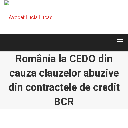
Tog
navi
Tog
navi
România la CEDO din
cauza clauzelor abuzive
din contractele de credit
BCR