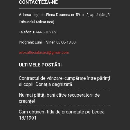
CONTACTEZĂ-NE
Adresa: Iaşi, str. Elena Doamna nr. 59, et. 2, ap. 4 (lângă
Tribunalul Militar Iaşi).
Telefon: 0744-50.89.69
Program: Luni – Vineri 08:00-18:00
avocatlucialucaci@gmail.com
ULTIMELE POSTĂRI
Contractul de vânzare-cumpărare între părinți
și copii. Donația deghizată.
Nu mai plătiți bani către recuperatorii de
creanțe!
Cum obținem titlu de proprietate pe Legea
18/1991