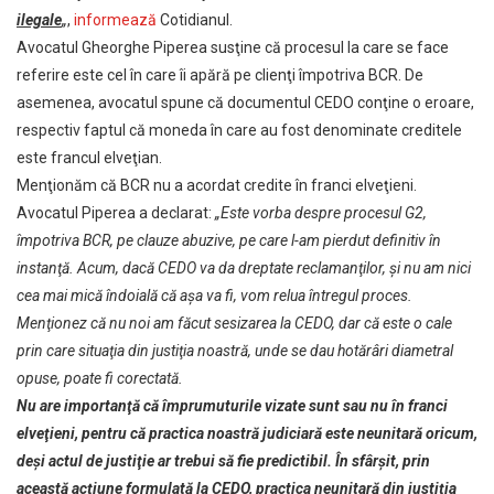
ilegale
„
,
informează
Cotidianul.
Avocatul Gheorghe Piperea susţine că procesul la care se face
referire este cel în care îi apără pe clienţi împotriva BCR. De
asemenea, avocatul spune că documentul CEDO conţine o eroare,
respectiv faptul că moneda în care au fost denominate creditele
este francul elveţian.
Menţionăm că BCR nu a acordat credite în franci elveţieni.
Avocatul Piperea a declarat:
„Este vorba despre procesul G2,
împotriva BCR, pe clauze abuzive, pe care l-am pierdut definitiv în
instanţă. Acum, dacă CEDO va da dreptate reclamanţilor, şi nu am nici
cea mai mică îndoială că aşa va fi, vom relua întregul proces.
Menţionez că nu noi am făcut sesizarea la CEDO, dar că este o cale
prin care situaţia din justiţia noastră, unde se dau hotărâri diametral
opuse, poate fi corectată.
Nu are importanţă că împrumuturile vizate sunt sau nu în franci
elveţieni, pentru că practica noastră judiciară este neunitară oricum,
deşi actul de justiţie ar trebui să fie predictibil. În sfârşit, prin
această acţiune formulată la CEDO, practica neunitară din justiţia