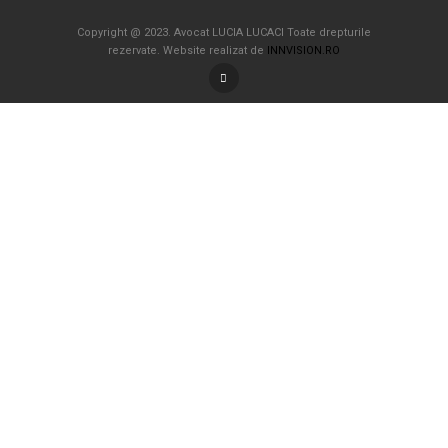
Copyright @ 2023. Avocat LUCIA LUCACI Toate drepturile
rezervate. Website realizat de
INNVISION.RO