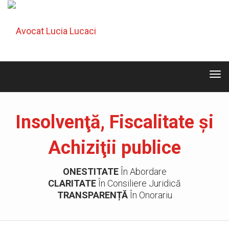
Tog
navi
Tog
navi
Insolvenţă, Fiscalitate şi
Achiziţii publice
ONESTITATE
În Abordare
CLARITATE
În Consiliere Juridică
TRANSPARENȚĂ
În Onorariu