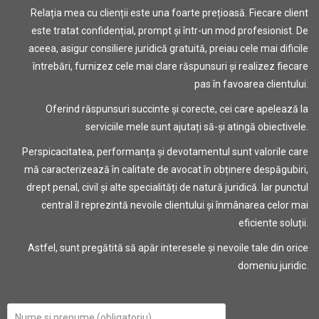
Relația mea cu clienții este una foarte prețioasă. Fiecare client
este tratat confidențial, prompt și într-un mod profesionist. De
aceea, asigur consiliere juridică gratuită, preiau cele mai dificile
întrebări, furnizez cele mai clare răspunsuri și realizez fiecare
pas în favoarea clientului.
Oferind răspunsuri succinte și corecte, cei care apelează la
serviciile mele sunt ajutați să-și atingă obiectivele.
Perspicacitatea, performanța și devotamentul sunt valorile care
mă caracterizează în calitate de avocat în obținere despăgubiri,
drept penal, civil și alte specialități de natură juridică. Iar punctul
central îl reprezintă nevoile clientului și înmânarea celor mai
eficiente soluții.
Astfel, sunt pregătită să apăr interesele și nevoile tale din orice
domeniu juridic.