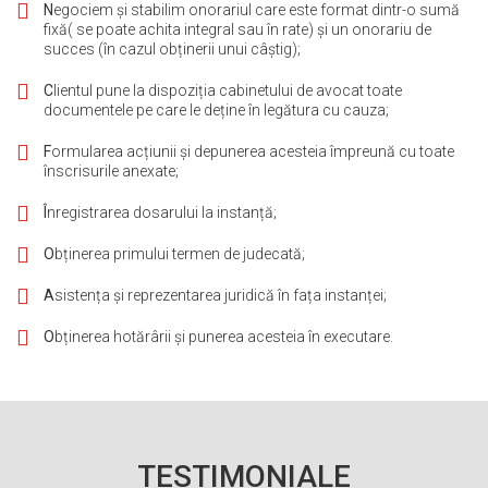
N
egociem și stabilim onorariul care este format dintr-o sumă
fixă( se poate achita integral sau în rate) și un onorariu de
succes (în cazul obținerii unui câștig);
C
lientul pune la dispoziția cabinetului de avocat toate
documentele pe care le deține în legătura cu cauza;
F
ormularea acțiunii și depunerea acesteia împreună cu toate
înscrisurile anexate;
Î
nregistrarea dosarului la instanță;
O
bținerea primului termen de judecată;
A
sistența și reprezentarea juridică în fața instanței;
O
bținerea hotărârii și punerea acesteia în executare.
TESTIMONIALE