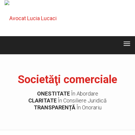
Tog
navi
Tog
navi
Societăţi comerciale
ONESTITATE
În Abordare
CLARITATE
În Consiliere Juridică
TRANSPARENȚĂ
În Onorariu