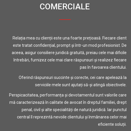
COMERCIALE
Relația mea cu clienții este una foarte prețioasă. Fiecare client
este tratat confidențial, prompt și într-un mod profesionist. De
aceea, asigur consiliere juridică gratuită, preiau cele mai dificile
întrebări, furnizez cele mai clare răspunsuri și realizez fiecare
pas în favoarea clientului.
Oferind răspunsuri succinte și corecte, cei care apelează la
serviciile mele sunt ajutați să-și atingă obiectivele.
Perspicacitatea, performanța și devotamentul sunt valorile care
mă caracterizează în calitate de avocat în dreptul familiei, drept
penal, civil și alte specialități de natură juridică. Iar punctul
central îl reprezintă nevoile clientului și înmânarea celor mai
eficiente soluții.