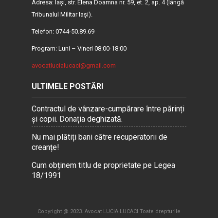
Adresa: Iaşi, str. Elena Doamna nr. 59, et. 2, ap. 4 (lângă
Tribunalul Militar Iaşi).
Telefon: 0744-50.89.69
Program: Luni – Vineri 08:00-18:00
avocatlucialucaci@gmail.com
ULTIMELE POSTĂRI
Contractul de vânzare-cumpărare între părinți
și copii. Donația deghizată.
Nu mai plătiți bani către recuperatorii de
creanțe!
Cum obținem titlu de proprietate pe Legea
18/1991
Copyright @ 2023. Avocat LUCIA LUCACI Toate drepturile