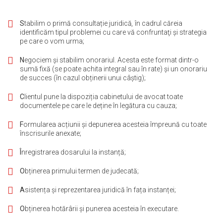
S
tabilim o primă consultație juridică
,
în cadrul căreia
identificăm tipul problemei cu care vă confruntaţi și strategia
pe care o vom urma;
N
egociem și stabilim onorariul. Acesta este format dintr-o
sumă fixă (se poate achita integral sau în rate) și un onorariu
de succes (în cazul obținerii unui câștig);
C
lientul pune la dispoziția cabinetului de avocat toate
documentele pe care le deține în legătura cu cauza;
F
ormularea acțiunii și depunerea acesteia împreună cu toate
înscrisurile anexate;
Î
nregistrarea dosarului la instanță;
O
bținerea primului termen de judecată;
A
sistența și reprezentarea juridică în fața instanței;
O
bținerea hotărârii și punerea acesteia în executare.