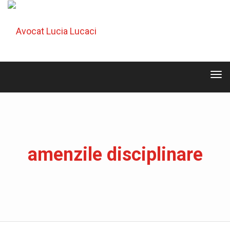
Tog
navi
Tog
navi
amenzile disciplinare