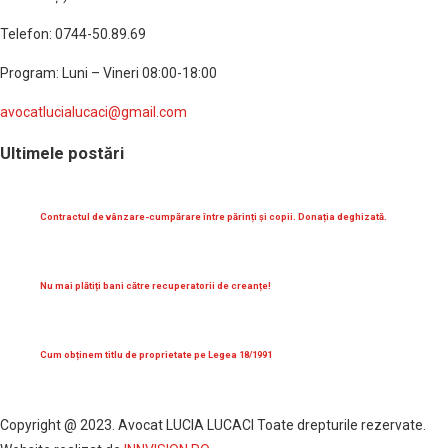
Telefon: 0744-50.89.69
Program: Luni – Vineri 08:00-18:00
avocatlucialucaci@gmail.com
Ultimele postări
Contractul de vânzare-cumpărare între părinți și copii. Donația deghizată.
Nu mai plătiți bani către recuperatorii de creanțe!
Cum obținem titlu de proprietate pe Legea 18/1991
Copyright @ 2023. Avocat LUCIA LUCACI Toate drepturile rezervate.