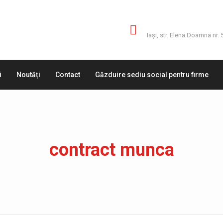
Adresă
Iaşi, str. Elena Doamna nr. 
i
Noutăți
Contact
Găzduire sediu social pentru firme
contract munca