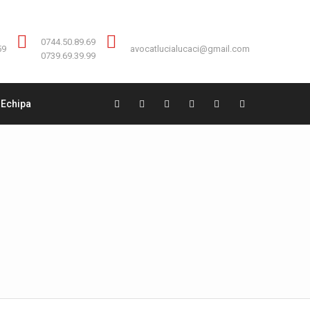
Contact:
0744.50.89.69
0744.50.89.69
59
avocatlucialucaci@gmail.com
0739.69.39.99
Echipa