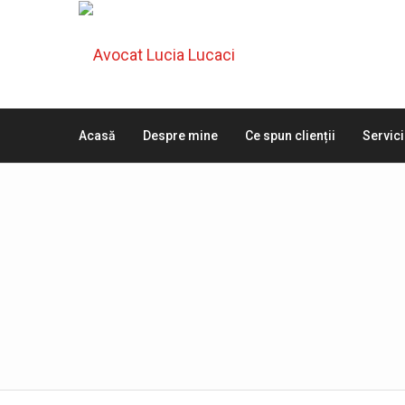
Acasă
Despre mine
Ce spun clienții
Servici