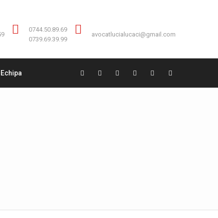
Contact:
0744.50.89.69
0744.50.89.69
59
avocatlucialucaci@gmail.com
0739.69.39.99
Echipa