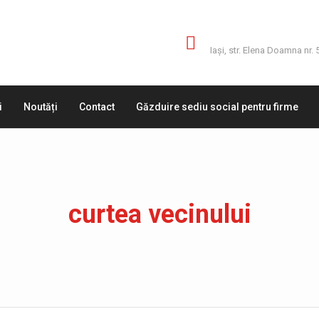
Adresă
Iaşi, str. Elena Doamna nr. 
i
Noutăți
Contact
Găzduire sediu social pentru firme
curtea vecinului