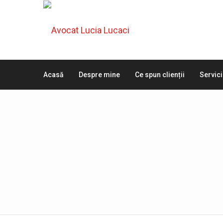
Acasă
Despre mine
Ce spun clienții
Servici