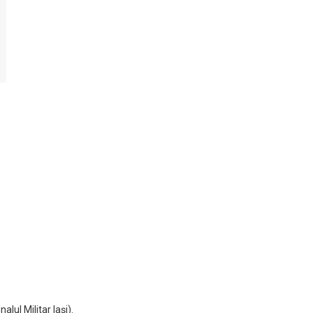
alul Militar Iaşi).