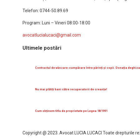
Telefon: 0744-50.89.69
Program: Luni – Vineri 08:00-18:00
avocatlucialucaci@gmail.com
Ultimele postări
Contractul de vânzare-cumpărare între părinți și copii. Donația deghiza
Nu mai plătiți bani către recuperatorii de creanțe!
Cum obținem titlu de proprietate pe Legea 18/1991
Copyright @ 2023. Avocat LUCIA LUCACI Toate drepturile re