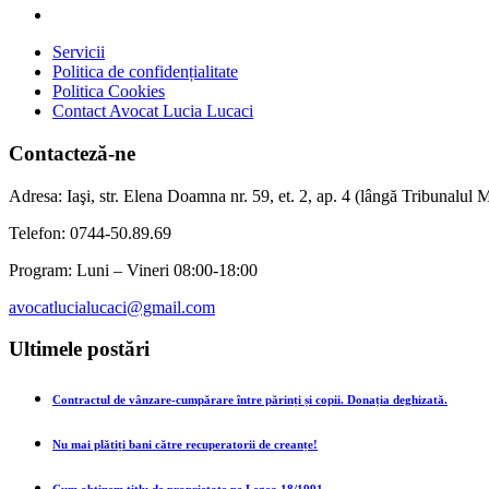
Servicii
Politica de confidențialitate
Politica Cookies
Contact Avocat Lucia Lucaci
Contacteză-ne
Adresa: Iaşi, str. Elena Doamna nr. 59, et. 2, ap. 4 (lângă Tribunalul Mi
Telefon: 0744-50.89.69
Program: Luni – Vineri 08:00-18:00
avocatlucialucaci@gmail.com
Ultimele postări
Contractul de vânzare-cumpărare între părinți și copii. Donația deghizată.
Nu mai plătiți bani către recuperatorii de creanțe!