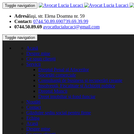
Toggle navigation
Adresă
Iaşi, str. Elena Doamna nr. 59
Contact:
0744.50.89.69
0739.69.39.99
0744.50.89.69
avocatlucialucaci@gmail.com
Toggle navigation
Acasă
Despre mine
Ce spun clienții
Servicii
Dreptul Penal al Afacerilor
Societăţi comerciale
Consultanţă de business şi recuperări creanţe
Insolvenţă, Fiscalitate şi Achiziţii publice
Dreptul Muncii
Drept imobiliar şi fond funciar
Noutăți
Contact
Găzduire sediu social pentru firme
Echipa
Acasă
Despre mine