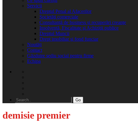
Ce spun clienții
Servicii
Dreptul Penal al Afacerilor
Societăţi comerciale
Consultanţă de business şi recuperări creanţe
Insolvenţă, Fiscalitate şi Achiziţii publice
Dreptul Muncii
Drept imobiliar şi fond funciar
Noutăți
Contact
Găzduire sediu social pentru firme
Echipa
Go
demisie premier