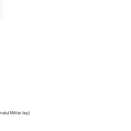
alul Militar Iaşi).