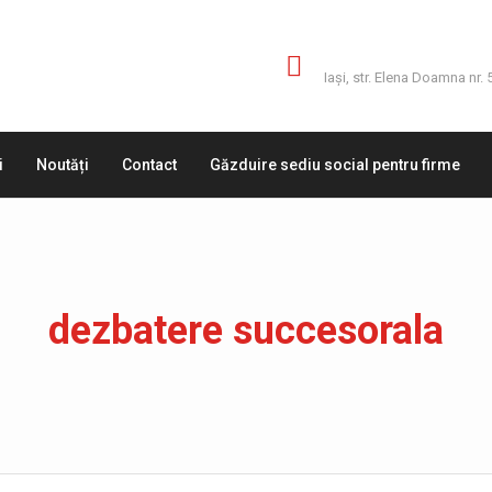
Adresă
Iaşi, str. Elena Doamna nr. 
i
Noutăți
Contact
Găzduire sediu social pentru firme
dezbatere succesorala