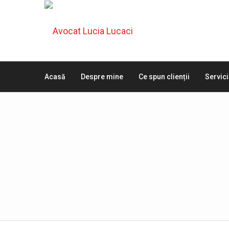
Acasă
Despre mine
Ce spun clienții
Servici