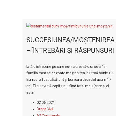
SUCCESIUNEA/MOŞTENIREA
– ÎNTREBĂRI ŞI RĂSPUNSURI
Iată o întrebare pe care ne-a adresat-o cineva: ”În
familia mea se dezbate moștenirea în urmă bunicului.
Bunicul a fost căsătorit și bunica a decedat acum 17
ani. Ei au avut 4 copii, unul fiind tatăl meu (care și el
este
02.06.2021
Drept Civil
63 Comments