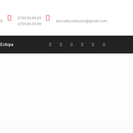
Contact:
0744.50.89.69
0744.50.89.69
59
avocatlucialucaci@gmail.com
0739.69.39.99
Echipa