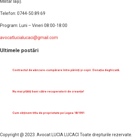
Militar Iaşi).
Telefon: 0744-50.89.69
Program: Luni – Vineri 08:00-18:00
avocatlucialucaci@gmail.com
Ultimele postări
Contractul de vânzare-cumpărare între părinți și copii. Donația deghizată.
Nu mai plătiți bani către recuperatorii de creanțe!
Cum obținem titlu de proprietate pe Legea 18/1991
Copyright @ 2023. Avocat LUCIA LUCACI Toate drepturile rezervate.