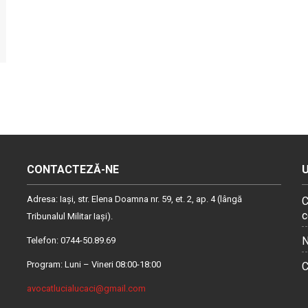
CONTACTEZĂ-NE
Adresa: Iaşi, str. Elena Doamna nr. 59, et. 2, ap. 4 (lângă
C
c
Tribunalul Militar Iaşi).
N
Telefon: 0744-50.89.69
Program: Luni – Vineri 08:00-18:00
C
avocatlucialucaci@gmail.com