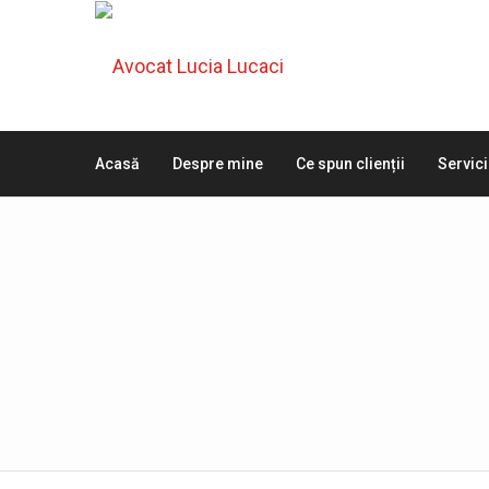
Acasă
Despre mine
Ce spun clienții
Servici