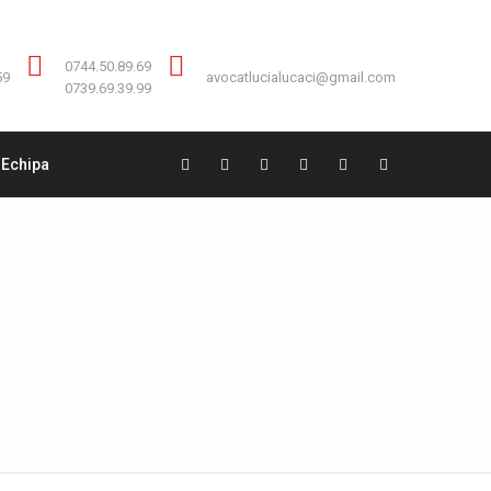
Contact:
0744.50.89.69
0744.50.89.69
59
avocatlucialucaci@gmail.com
0739.69.39.99
Echipa