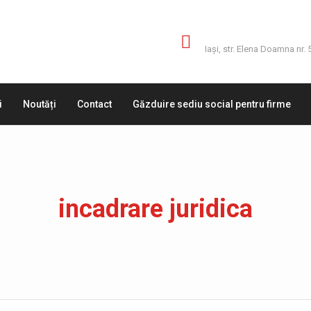
Adresă
Iaşi, str. Elena Doamna nr. 
i
Noutăți
Contact
Găzduire sediu social pentru firme
incadrare juridica