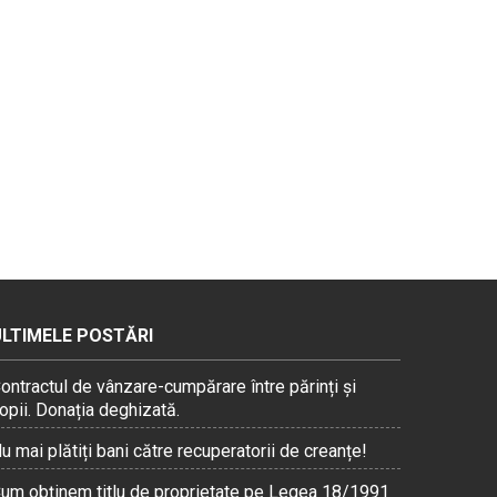
ULTIMELE POSTĂRI
ontractul de vânzare-cumpărare între părinți și
opii. Donația deghizată.
u mai plătiți bani către recuperatorii de creanțe!
um obținem titlu de proprietate pe Legea 18/1991