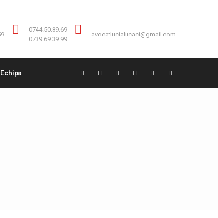
Contact:
0744.50.89.69
0744.50.89.69
59
avocatlucialucaci@gmail.com
0739.69.39.99
Echipa