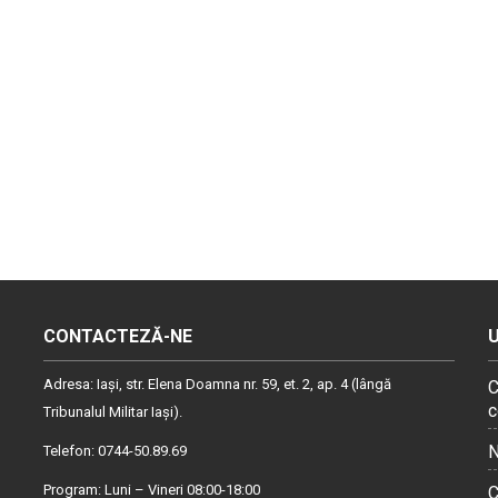
CONTACTEZĂ-NE
Adresa: Iaşi, str. Elena Doamna nr. 59, et. 2, ap. 4 (lângă
C
c
Tribunalul Militar Iaşi).
N
Telefon: 0744-50.89.69
Program: Luni – Vineri 08:00-18:00
C