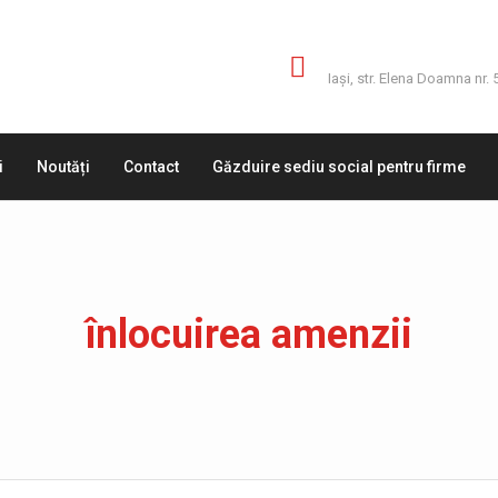
Adresă
Iaşi, str. Elena Doamna nr. 
i
Noutăți
Contact
Găzduire sediu social pentru firme
înlocuirea amenzii