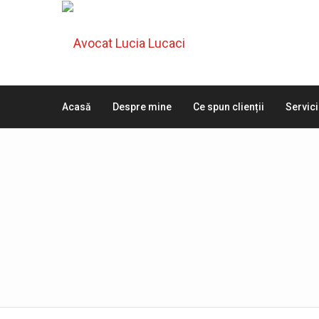
Acasă
Despre mine
Ce spun clienții
Servici