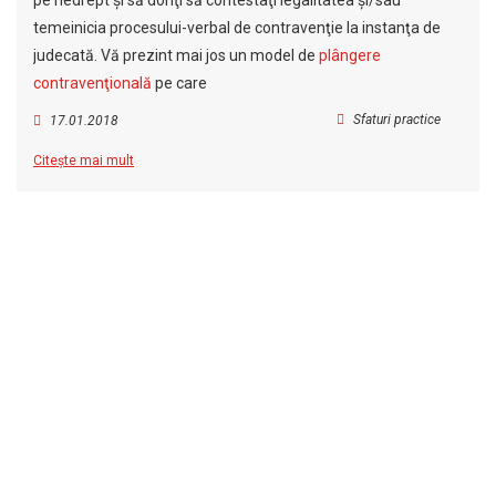
pe nedrept şi să doriţi să contestaţi legalitatea şi/sau
temeinicia procesului-verbal de contravenţie la instanţa de
judecată. Vă prezint mai jos un model de
plângere
contravenţională
pe care
Sfaturi practice
17.01.2018
Citește mai mult