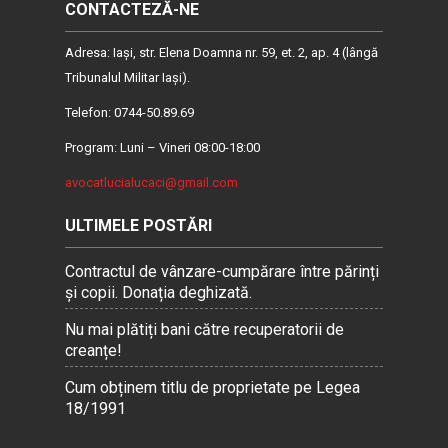
CONTACTEZĂ-NE
Adresa: Iaşi, str. Elena Doamna nr. 59, et. 2, ap. 4 (lângă
Tribunalul Militar Iaşi).
Telefon: 0744-50.89.69
Program: Luni – Vineri 08:00-18:00
avocatlucialucaci@gmail.com
ULTIMELE POSTĂRI
Contractul de vânzare-cumpărare între părinți
și copii. Donația deghizată.
Nu mai plătiți bani către recuperatorii de
creanțe!
Cum obținem titlu de proprietate pe Legea
18/1991