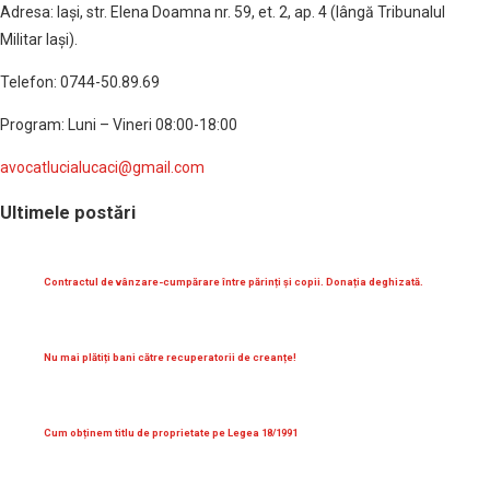
Adresa: Iaşi, str. Elena Doamna nr. 59, et. 2, ap. 4 (lângă Tribunalul
Militar Iaşi).
Telefon: 0744-50.89.69
Program: Luni – Vineri 08:00-18:00
avocatlucialucaci@gmail.com
Ultimele postări
Contractul de vânzare-cumpărare între părinți și copii. Donația deghizată.
Nu mai plătiți bani către recuperatorii de creanțe!
Cum obținem titlu de proprietate pe Legea 18/1991