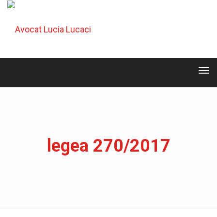
Tog
navi
Tog
navi
legea 270/2017