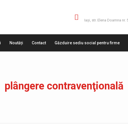
Adresă
Iaşi, str. Elena Doamna nr. 
i
Noutăți
Contact
Găzduire sediu social pentru firme
plângere contravenţională