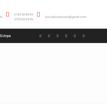
Contact:
0744.50.89.69
0744.50.89.69
59
avocatlucialucaci@gmail.com
0739.69.39.99
Echipa