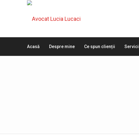
Acasă
Despre mine
Ce spun clienții
Servici