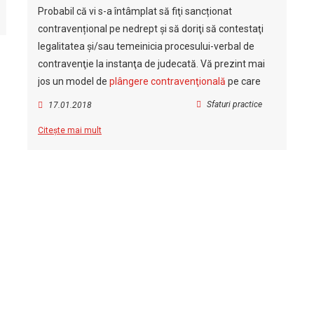
Probabil că vi s-a întâmplat să fiţi sancționat
contravențional pe nedrept şi să doriţi să contestaţi
legalitatea şi/sau temeinicia procesului-verbal de
contravenţie la instanţa de judecată. Vă prezint mai
jos un model de
plângere contravenţională
pe care
Sfaturi practice
17.01.2018
Citește mai mult