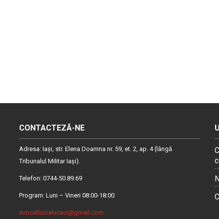
CONTACTEZĂ-NE
Adresa: Iaşi, str. Elena Doamna nr. 59, et. 2, ap. 4 (lângă
C
c
Tribunalul Militar Iaşi).
N
Telefon: 0744-50.89.69
Program: Luni – Vineri 08:00-18:00
C
avocatlucialucaci@gmail.com