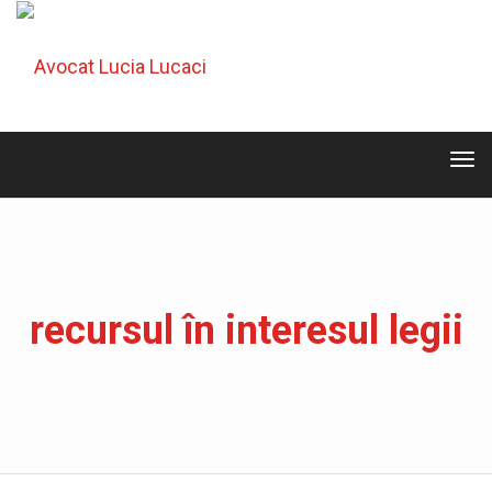
Tog
navi
Tog
navi
recursul în interesul legii