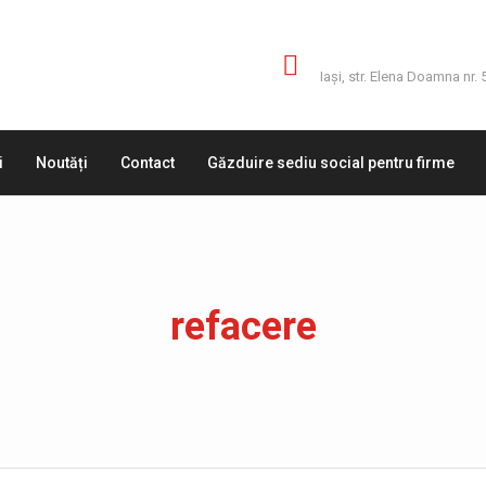
Adresă
Iaşi, str. Elena Doamna nr. 
i
Noutăți
Contact
Găzduire sediu social pentru firme
refacere