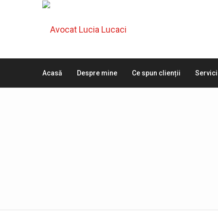
Acasă
Despre mine
Ce spun clienții
Servici