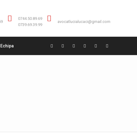
Contact:
0744.50.89.69
0744.50.89.69
59
avocatlucialucaci@gmail.com
0739.69.39.99
Echipa