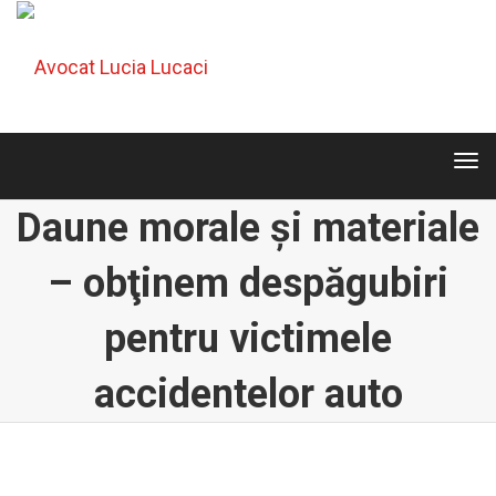
Tog
navi
Tog
navi
Daune morale și materiale
– obţinem despăgubiri
pentru victimele
accidentelor auto