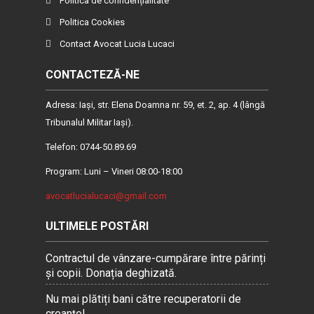
Politica de confidențialitate
Politica Cookies
Contact Avocat Lucia Lucaci
CONTACTEZĂ-NE
Adresa: Iaşi, str. Elena Doamna nr. 59, et. 2, ap. 4 (lângă
Tribunalul Militar Iaşi).
Telefon: 0744-50.89.69
Program: Luni – Vineri 08:00-18:00
avocatlucialucaci@gmail.com
ULTIMELE POSTĂRI
Contractul de vânzare-cumpărare între părinți
și copii. Donația deghizată.
Nu mai plătiți bani către recuperatorii de
creanțe!