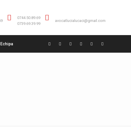
Contact:
0744.50.89.69
0744.50.89.69
59
avocatlucialucaci@gmail.com
0739.69.39.99
Echipa