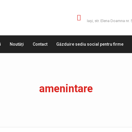
Adresă
Iaşi, str. Elena Doamna nr. 
i
Noutăți
Contact
Găzduire sediu social pentru firme
amenintare