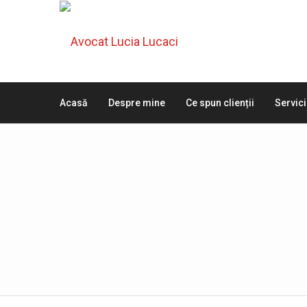
Acasă
Despre mine
Ce spun clienții
Servici