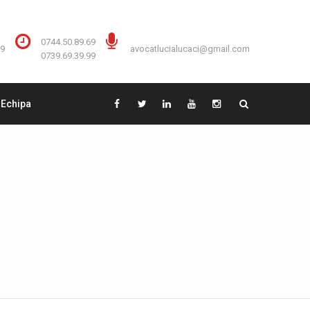
Contact:
0744.50.89.69
0744.50.89.69
59
avocatlucialucaci@gmail.com
0739.69.39.99
Echipa