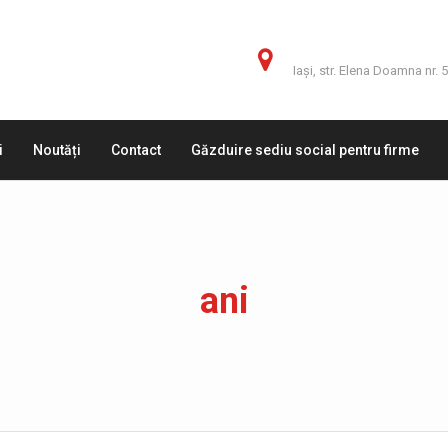
Adresă
Iaşi, str. Elena Doamna nr. 
i
Noutăți
Contact
Găzduire sediu social pentru firme
ani