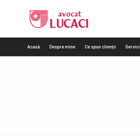
Acasă
Despre mine
Ce spun clienții
Servici