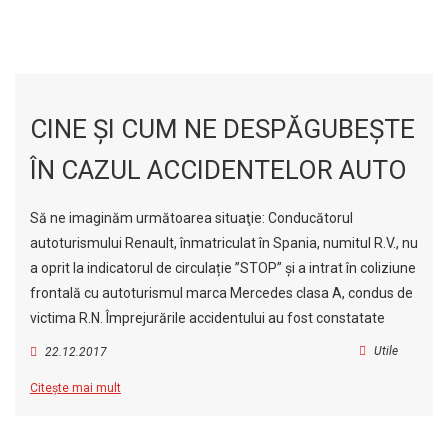
CINE ŞI CUM NE DESPĂGUBEŞTE
ÎN CAZUL ACCIDENTELOR AUTO
Să ne imaginăm următoarea situaţie: Conducătorul
autoturismului Renault, înmatriculat în Spania, numitul R.V., nu
a oprit la indicatorul de circulație ”STOP” și a intrat în coliziune
frontală cu autoturismul marca Mercedes clasa A, condus de
victima R.N. Împrejurările accidentului au fost constatate
Utile
22.12.2017
Citește mai mult