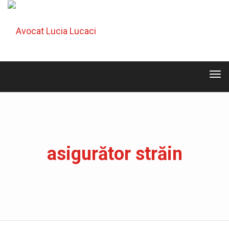
Tog
navi
Tog
navi
asigurător străin