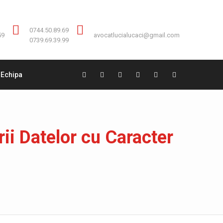
Contact:
0744.50.89.69
0744.50.89.69
59
avocatlucialucaci@gmail.com
0739.69.39.99
Echipa
ii Datelor cu Caracter