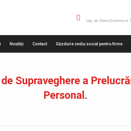
Adresă
Iaşi, str. Elena Doamna nr. 
i
Noutăți
Contact
Găzduire sediu social pentru firme
 de Supraveghere a Prelucrăr
Personal.