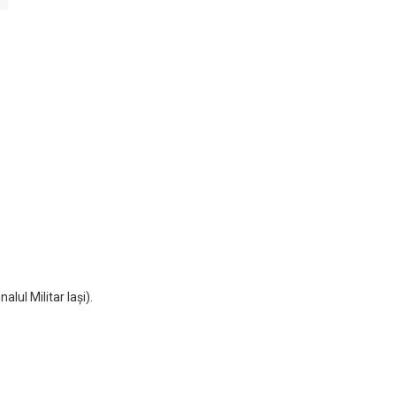
alul Militar Iaşi).