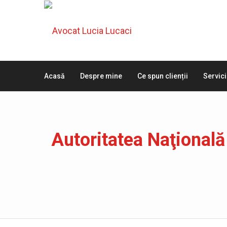
Acasă
Despre mine
Ce spun clienții
Servici
Autoritatea Naţională