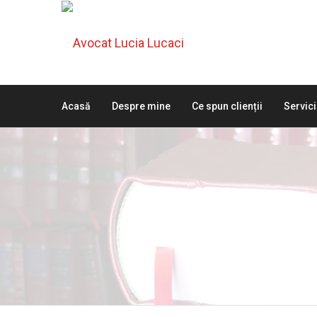
Acasă
Despre mine
Ce spun clienții
Servici