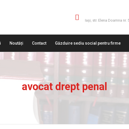
Adresă
Iaşi, str. Elena Doamna nr. 
i
Noutăți
Contact
Găzduire sediu social pentru firme
avocat drept penal