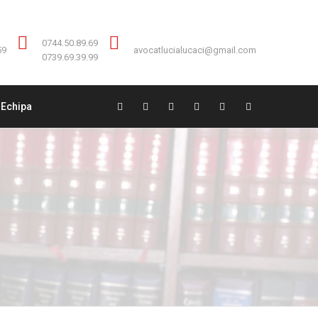
Contact:
0744.50.89.69
0744.50.89.69
59
avocatlucialucaci@gmail.com
0739.69.39.99
Echipa