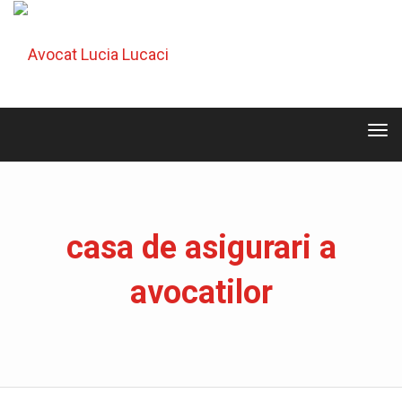
Tog
navi
Tog
navi
casa de asigurari a
avocatilor