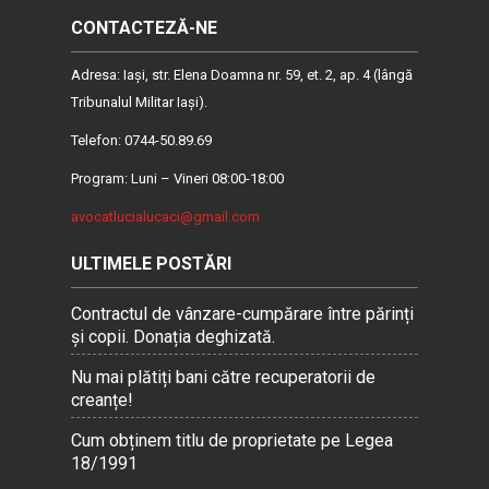
CONTACTEZĂ-NE
Adresa: Iaşi, str. Elena Doamna nr. 59, et. 2, ap. 4 (lângă
Tribunalul Militar Iaşi).
Telefon: 0744-50.89.69
Program: Luni – Vineri 08:00-18:00
avocatlucialucaci@gmail.com
ULTIMELE POSTĂRI
Contractul de vânzare-cumpărare între părinți
și copii. Donația deghizată.
Nu mai plătiți bani către recuperatorii de
creanțe!
Cum obținem titlu de proprietate pe Legea
18/1991