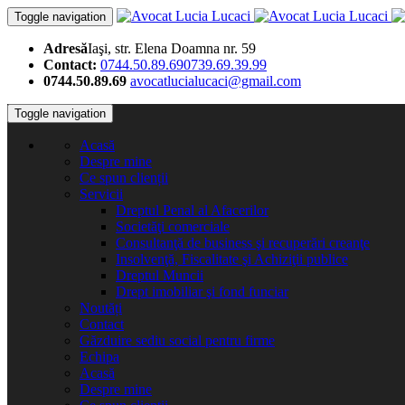
Toggle navigation
Adresă
Iaşi, str. Elena Doamna nr. 59
Contact:
0744.50.89.69
0739.69.39.99
0744.50.89.69
avocatlucialucaci@gmail.com
Toggle navigation
Acasă
Despre mine
Ce spun clienții
Servicii
Dreptul Penal al Afacerilor
Societăţi comerciale
Consultanţă de business şi recuperări creanţe
Insolvenţă, Fiscalitate şi Achiziţii publice
Dreptul Muncii
Drept imobiliar şi fond funciar
Noutăți
Contact
Găzduire sediu social pentru firme
Echipa
Acasă
Despre mine