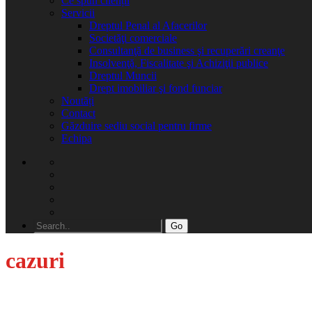
Ce spun clienții
Servicii
Dreptul Penal al Afacerilor
Societăţi comerciale
Consultanţă de business şi recuperări creanţe
Insolvenţă, Fiscalitate şi Achiziţii publice
Dreptul Muncii
Drept imobiliar şi fond funciar
Noutăți
Contact
Găzduire sediu social pentru firme
Echipa
Go
cazuri