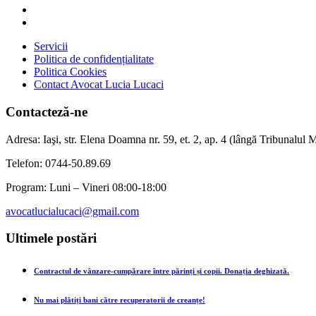
Servicii
Politica de confidențialitate
Politica Cookies
Contact Avocat Lucia Lucaci
Contacteză-ne
Adresa: Iaşi, str. Elena Doamna nr. 59, et. 2, ap. 4 (lângă Tribunalul Mi
Telefon: 0744-50.89.69
Program: Luni – Vineri 08:00-18:00
avocatlucialucaci@gmail.com
Ultimele postări
Contractul de vânzare-cumpărare între părinți și copii. Donația deghizată.
Nu mai plătiți bani către recuperatorii de creanțe!