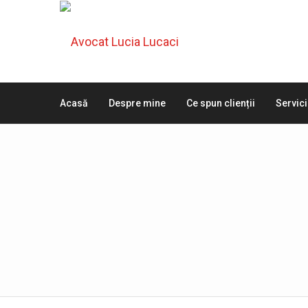
Acasă
Despre mine
Ce spun clienții
Servici