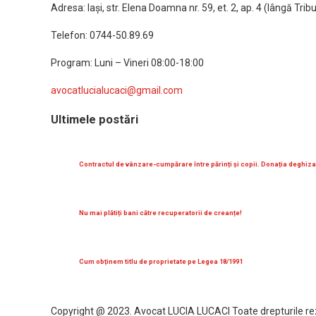
Adresa: Iaşi, str. Elena Doamna nr. 59, et. 2, ap. 4 (lângă Tribun
Telefon: 0744-50.89.69
Program: Luni – Vineri 08:00-18:00
avocatlucialucaci@gmail.com
Ultimele postări
Contractul de vânzare-cumpărare între părinți și copii. Donația deghiza
Nu mai plătiți bani către recuperatorii de creanțe!
Cum obținem titlu de proprietate pe Legea 18/1991
Copyright @ 2023. Avocat LUCIA LUCACI Toate drepturile re