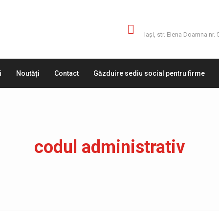
Adresă
Iaşi, str. Elena Doamna nr. 
i
Noutăți
Contact
Găzduire sediu social pentru firme
codul administrativ