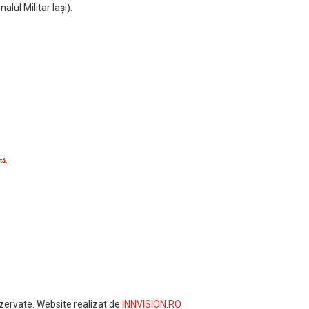
alul Militar Iaşi).
tă.
zervate. Website realizat de
INNVISION.RO