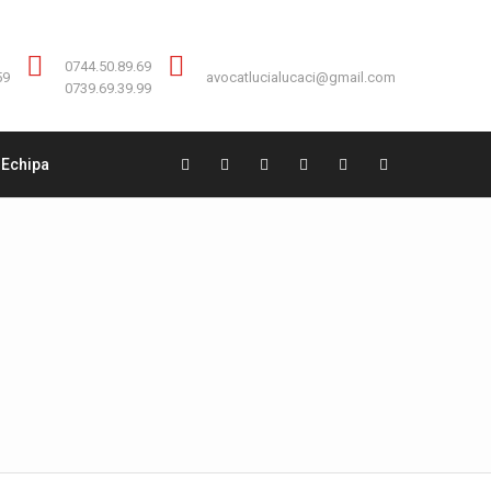
Contact:
0744.50.89.69
0744.50.89.69
59
avocatlucialucaci@gmail.com
0739.69.39.99
Echipa