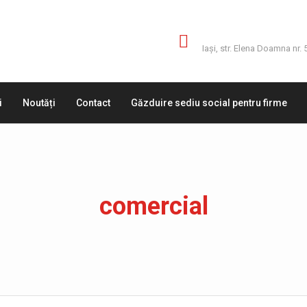
Adresă
Iaşi, str. Elena Doamna nr. 
i
Noutăți
Contact
Găzduire sediu social pentru firme
comercial