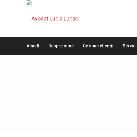
Acasă
Despre mine
Ce spun clienții
Servici