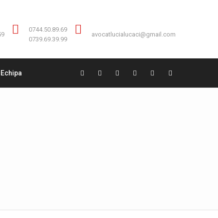
Contact:
0744.50.89.69
0744.50.89.69
59
avocatlucialucaci@gmail.com
0739.69.39.99
Echipa