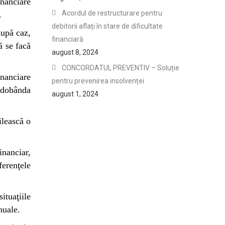
inanciare
Acordul de restructurare pentru
.
debitorii aflați în stare de dificultate
după caz,
financiară
ă se facă
august 8, 2024
CONCORDATUL PREVENTIV – Soluție
inanciare
pentru prevenirea insolvenței
 dobânda
august 1, 2024
ilească o
inanciar,
ferenţele
ituaţiile
nuale.