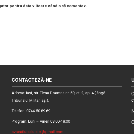
gator pentru data viitoare când o să comentez.
CONTACTEZĂ-NE
Adresa: Iaşi, str. Elena Doamna nr. 59, et. 2, ap. 4 (lângă
C
c
Tribunalul Militar Iaşi).
N
Telefon: 0744-50.89.69
Program: Luni – Vineri 08:00-18:00
C
avocatlucialucaci@gmail.com