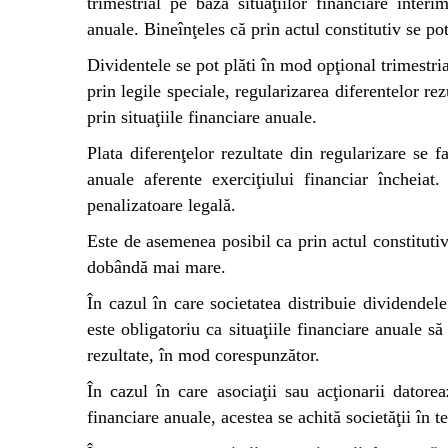
trimestrial pe baza situaţiilor financiare interi
anuale. Bineînţeles că prin actul constitutiv se pot
Dividentele se pot plăti în mod opţional trimestria
prin legile speciale, regularizarea diferentelor re
prin situaţiile financiare anuale.
Plata diferenţelor rezultate din regularizare se f
anuale aferente exerciţiului financiar încheia
penalizatoare legală.
Este de asemenea posibil ca prin actul constitutiv
dobândă mai mare.
În cazul în care societatea distribuie dividendele
este obligatoriu ca situaţiile financiare anuale să
rezultate, în mod corespunzător.
În cazul în care asociaţii sau acţionarii datorea
financiare anuale, acestea se achită societăţii în t