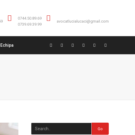
Contact:
0744.50.89.69
0744.50.89.69
59
avocatlucialucaci@gmail.com
0739.69.39.99
Echipa
Go