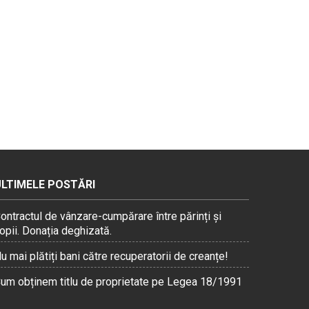
ULTIMELE POSTĂRI
ontractul de vânzare-cumpărare între părinți și
opii. Donația deghizată.
u mai plătiți bani către recuperatorii de creanțe!
um obținem titlu de proprietate pe Legea 18/1991