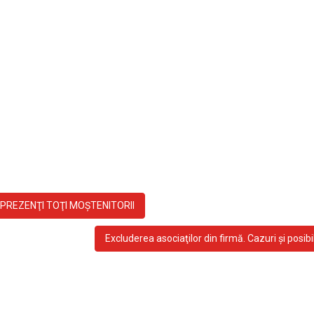
pentru rezultatele fals
pozitive în testele de
droguri
Introducere: Testele de drogur
folosite în întreaga lume pent
detecta consumul de substan
interzise și pentru a asigura
siguranța...
Citește mai mult
PREZENŢI TOŢI MOŞTENITORII
Excluderea asociaţilor din firmă. Cazuri şi posibil