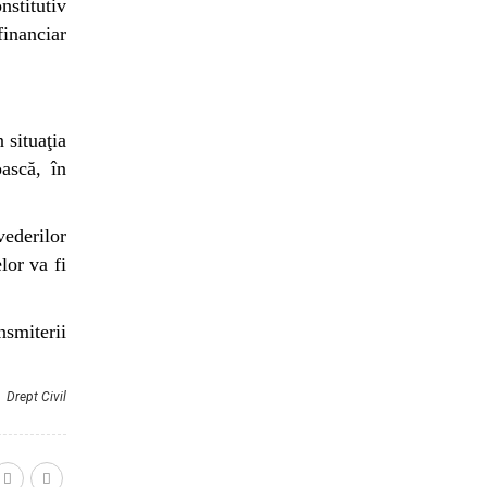
nstitutiv
financiar
 situaţia
oască, în
vederilor
lor va fi
nsmiterii
Drept Civil