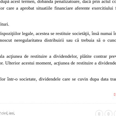
, după acest termen, dobânda penalizatoare, dacă prin actul co
or care a aprobat situatiile financiare aferente exercitiului 
ituri.
spoziţiilor legale, acestea se restituie societăţii, însă numai în
noscut neregularitatea distribuirii sau că trebuia să o cun
 acţiunea de restituire a dividendelor, plătite contrar pre
lor. Ulterior acestui moment, acţiunea de restituire a dividende
ilor într-o societate, dividendele care se cuvin dupa data tra
 civil
,
iasi
,