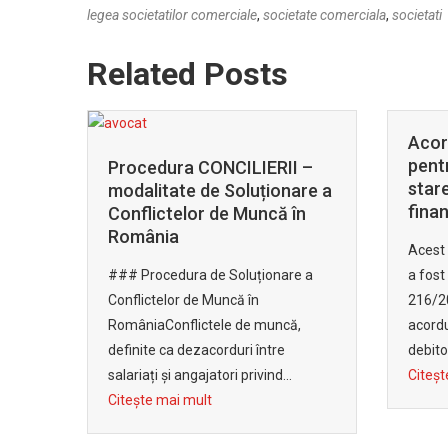
legea societatilor comerciale
,
societate comerciala
,
societati
Related Posts
Acordul de restructurare
CON
pentru debitorii aflați în
– So
 –
stare de dificultate
insol
re a
financiară
n
Potrivi
Acest capitol din Legea 85/2014 ce
punctu
 a
a fost introdus prin Legea nr.
defini
216/2022 detaliază procedura
”Proce
,
acordului de restructurare pentru
reprez
debitorii...
Citeșt
Citește mai mult