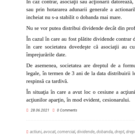
În caz contrar, asociaţii sau acţionarii datorează
sau prin hotararea adunarii generale a actionaril
incheiat nu s-a stabilit o dobanda mai mare.
Nu se vor putea distribui dividende decât din prof
În cazul în care au fost plătite dividende contrar di
în care societatea dovedeşte că asociaţii au cu
împrejurările date.
De asemenea, societatea are dreptul de a formula
legale, în termen de 3 ani de la data distribuirii 
respinsă ca tardivă.
În situaţia în care a avut loc o cesiune a acţiun
acţiunilor aparţin, în mod evident, cesionarului.
28.06.2021
0 Comments
actiuni
,
avocat
,
comercial
,
dividende
,
dobanda
,
drept
,
drept