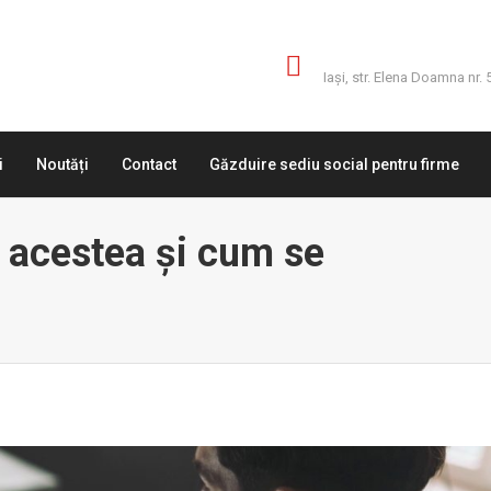
Adresă
Iaşi, str. Elena Doamna nr. 
i
Noutăți
Contact
Găzduire sediu social pentru firme
 acestea şi cum se