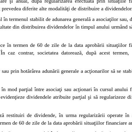
mare şi anual, după regularizarea efectuată prin situaţiile f
 prevedea diferite alte modalităţi de distribuire a dividendelor
l în termenul stabilit de adunarea generală a asociaţilor sau, 
zultate din distribuirea dividendelor în timpul anului urmând s
ace în termen de 60 de zile de la data aprobării situaţiilor f
t. În caz contrar, societatea datorează, după acest termen,
 sau prin hotărârea adunării generale a acţionarilor să se stab
 în mod parţial între asociaţi sau acţionari în cursul anului f
 evidenţieze dividendele atribuite parţial şi să regularizeze di
ză restituiri de dividende, în urma regularizării operate în s
ermen de 60 de zile de la data aprobării situaţiilor financiare a