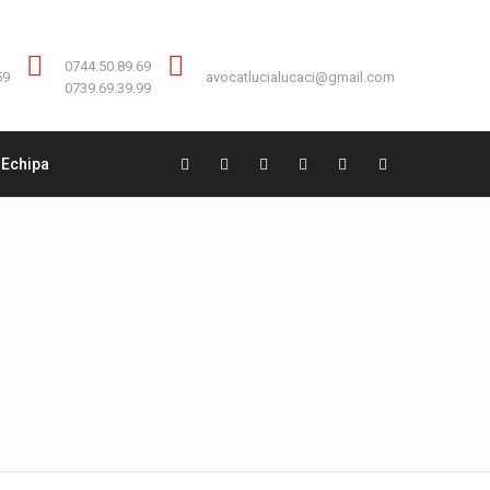
Contact:
0744.50.89.69
0744.50.89.69
59
avocatlucialucaci@gmail.com
0739.69.39.99
Echipa