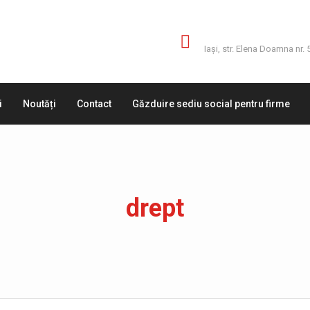
Adresă
Iaşi, str. Elena Doamna nr. 
i
Noutăți
Contact
Găzduire sediu social pentru firme
drept