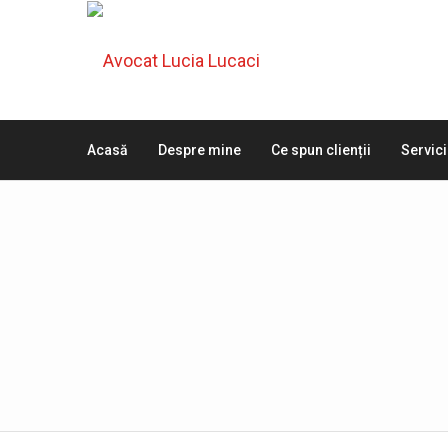
Acasă
Despre mine
Ce spun clienții
Servici