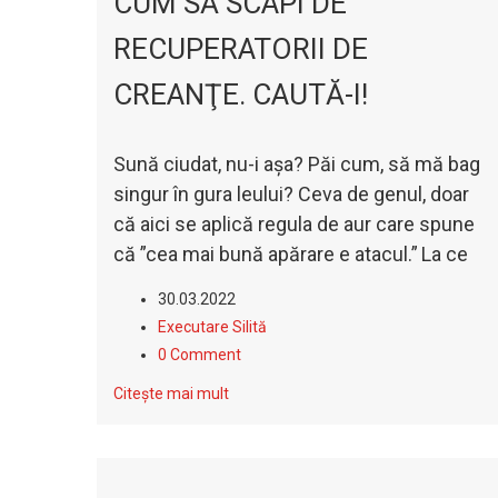
CUM SĂ SCAPI DE
RECUPERATORII DE
CREANŢE. CAUTĂ-I!
Sună ciudat, nu-i aşa? Păi cum, să mă bag
singur în gura leului?
Ceva de genul, doar
că aici se aplică regula de aur care spune
că ”cea mai bună apărare e atacul.”
La ce
30.03.2022
Executare Silită
0 Comment
Citește mai mult