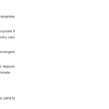
îndreptate
ta poate fi
entru care
 omologare
te dispune
rminate.
te, până la