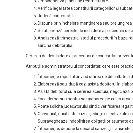
Omologhează planul de restructurare.
Verifică legalitatea constituirii categoriilor și subca
Judecă contestațiile.
Dispune prin încheiere menținerea sau prelungirea su
Soluționează cererile de închidere a procedurii de 
Analizează trimestrial stadiul procedurii în baza ra
sarcina debitorului.
Cererea de deschidere a procedurii de concordat preventiv 
Atribuțiile administratorului concordatar, care este practi
Întocmește raportul privind starea de dificultate a debi
Elaborează sau, după caz, asistă debitorul în elabor
Asistă debitorul și, la cererea acestuia, negociază p
Face demersuri pentru soluționarea pe calea amiabilă 
Poate solicita judecătorului sindic verificarea legalit
Convoacă, dacă este cazul, ședințe colective ale cred
Supraveghează îndeplinirea obligațiilor asumate de 
Întocmește, depune la dosarul cauzei și transmite cre