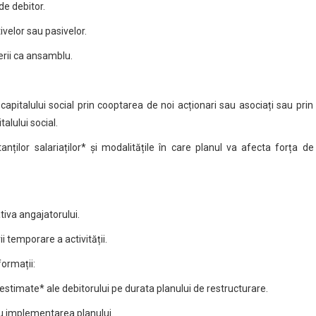
de debitor.
ivelor sau pasivelor.
derii ca ansamblu.
 capitalului social prin cooptarea de noi acționari sau asociați sau prin
alului social.
anților salariaților* și modalitățile în care planul va afecta forța 
tiva angajatorului.
temporare a activității.
formații:
re estimate* ale debitorului pe durata planului de restructurare.
ru implementarea planului.