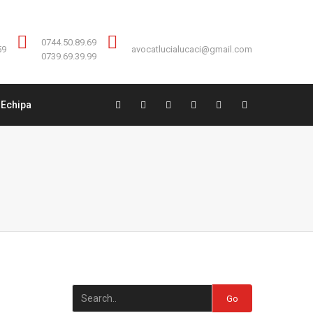
Contact:
0744.50.89.69
0744.50.89.69
59
avocatlucialucaci@gmail.com
0739.69.39.99
Echipa
Go