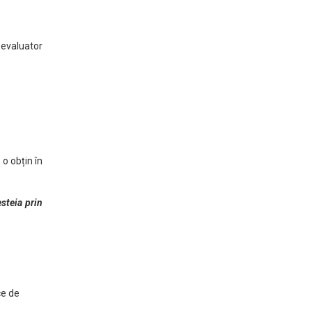
n evaluator
 o obțin în
steia prin
ce de