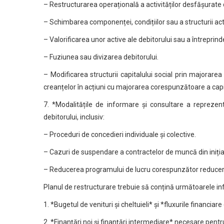
– Restructurarea operațională a activităților desfășurate 
– Schimbarea componenței, condițiilor sau a structurii act
– Valorificarea unor active ale debitorului sau a întreprin
– Fuziunea sau divizarea debitorului.
– Modificarea structurii capitalului social prin majorarea
creanțelor în acțiuni cu majorarea corespunzătoare a capit
7. *Modalitățile de informare și consultare a reprezent
debitorului, inclusiv:
– Proceduri de concedieri individuale și colective.
– Cazuri de suspendare a contractelor de muncă din iniția
– Reducerea programului de lucru corespunzător reducerii 
Planul de restructurare trebuie să conțină următoarele in
1. *Bugetul de venituri și cheltuieli* și *fluxurile financia
2. *Finanțări noi și finanțări intermediare* necesare pent