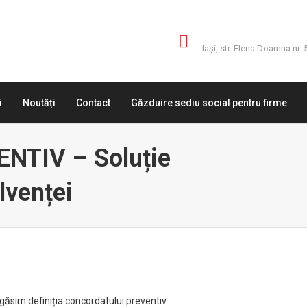
Adresă
Iaşi, str. Elena Doamna nr. 
i
Noutăți
Contact
Găzduire sediu social pentru firme
TIV – Soluție
lvenței
 regăsim definiția concordatului preventiv: