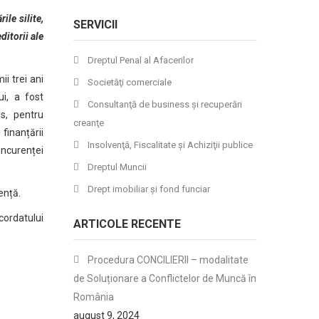
le silite,
SERVICII
ditorii ale
Dreptul Penal al Afacerilor
ii trei ani
Societăţi comerciale
ui, a fost
Consultanţă de business şi recuperări
ls, pentru
creanţe
finanțării
Insolvenţă, Fiscalitate şi Achiziţii publice
oncurenței
Dreptul Muncii
Drept imobiliar şi fond funciar
ență.
ncordatului
ARTICOLE RECENTE
Procedura CONCILIERII – modalitate
de Soluționare a Conflictelor de Muncă în
România
august 9, 2024