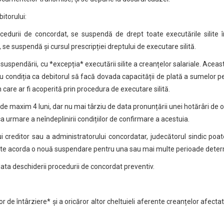
itorului:
cedurii de concordat, se suspendă de drept toate executările silite 
e suspendă și cursul prescripției dreptului de executare silită.
suspendării, cu *excepția* executării silite a creanțelor salariale. Aceas
cu condiția ca debitorul să facă dovada capacității de plată a sumelor p
care ar fi acoperită prin procedura de executare silită.
e maxim 4 luni, dar nu mai târziu de data pronunțării unei hotărâri de
a urmare a neîndeplinirii condițiilor de confirmare a acestuia.
ui creditor sau a administratorului concordatar, judecătorul sindic poa
poate acorda o nouă suspendare pentru una sau mai multe perioade dete
data deschiderii procedurii de concordat preventiv.
 de întârziere* și a oricăror altor cheltuieli aferente creanțelor afecta