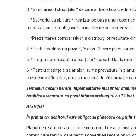
3. *Simularea distribuțiilor* de care ar beneficia creditorii
– *Scenariul valabilității*, realizat pe baza unui raport d
autorizat, cu cel mult șase luni înainte de deschiderea pro
– *Prezentarea comparativă* a distribuțiilor rezultate din 
4. *Testul creditorului privat*, în cazul în care planul pr
5. *Programul de plată a creanțelor*, raportat la fluxurile f
6. *Pentru creanțele salariale*, suma prevăzută în planul d
cazul executării silite, dar nu mai mică decât suma pe care
Termenul maxim pentru implementarea măsurilor stabilite p
hotărâre executorie, cu posibilitatea prelungirii cu 12 luni.
ATENȚIE!
În primul an, debitorul este obligat să plătească cel puțin 
Planul de restructurare trebuie comunicat de administrator
comunicare rapidă, care permit dovedirea recepționării d