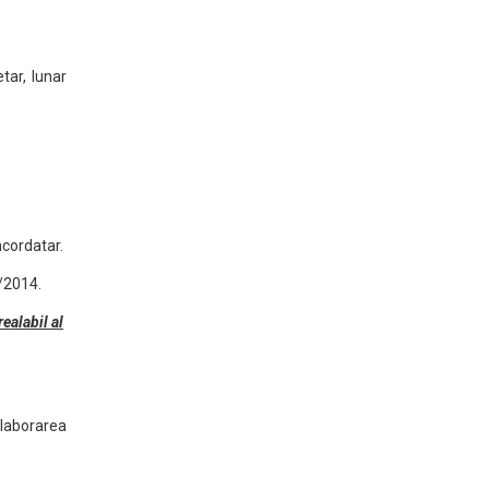
tar, lunar
ncordatar.
5/2014.
ealabil al
elaborarea