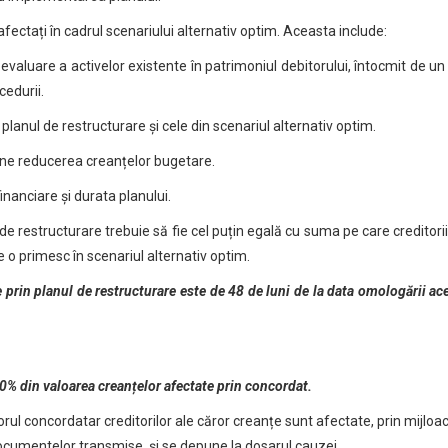
 afectați în cadrul scenariului alternativ optim. Aceasta include:
e evaluare a activelor existente în patrimoniul debitorului, întocmit de u
cedurii.
planul de restructurare și cele din scenariul alternativ optim.
opune reducerea creanțelor bugetare.
inanciare și durata planului.
e restructurare trebuie să fie cel puțin egală cu suma pe care creditorii
 o primesc în scenariul alternativ optim.
rin planul de restructurare este de 48 de luni de la data omologării ace
10% din valoarea creanțelor afectate prin concordat.
ul concordatar creditorilor ale căror creanțe sunt afectate, prin mijloa
ocumentelor transmise, și se depune la dosarul cauzei.