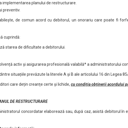
 la implementarea planului de restructurare.
i preventiv.
ilește, de comun acord cu debitorul, un onorariu care poate fi forfe
să cuprindă:
ă starea de dificultate a debitorului.
olvență activ și asigurarea profesională valabilă* a administratorului co
dintre situațiile prevăzute la literele A și B ale articolului 16 din Legea 8
itori care dețin creanțe certe și lichide,
cu condiția obținerii acordului pr
ANUL DE RESTRUCTURARE
inistratorul concordatar elaborează sau, după caz, asistă debitorul în 