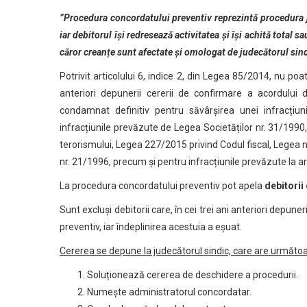
”P
rocedura concordatului preventiv reprezintă procedura ju
iar debitorul își redresează activitatea și își achită total s
căror creanțe sunt afectate și omologat de judecătorul sind
Potrivit articolului 6, indice 2, din Legea 85/2014, nu poa
anteriori depunerii cererii de confirmare a acordului 
condamnat definitiv pentru săvârșirea unei infracțiuni
infracțiunile prevăzute de Legea Societăților nr. 31/1990,
terorismului, Legea 227/2015 privind Codul fiscal, Legea 
nr. 21/1996, precum și pentru infracțiunile prevăzute la 
La procedura concordatului preventiv pot apela
debitorii 
Sunt excluși debitorii care, în cei trei ani anteriori depun
preventiv, iar îndeplinirea acestuia a eșuat.
Cererea se depune la judecătorul sindic, care are următoar
Soluționează cererea de deschidere a procedurii.
Numește administratorul concordatar.