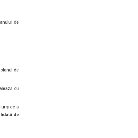
lanului de
 planul de
valează cu
ui și de a
alidată de