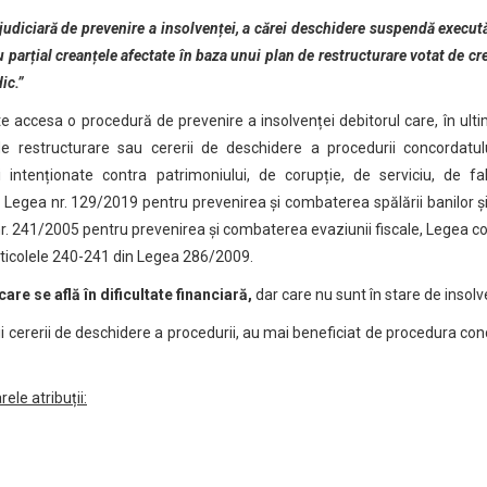
diciară de prevenire a insolvenței, a cărei deschidere suspendă executări
au parțial creanțele afectate în baza unui plan de restructurare votat de cre
ic.
”
te accesa o procedură de prevenire a insolvenței debitorul care, în ultim
de restructurare sau cererii de deschidere a procedurii concordatul
 intenționate contra patrimoniului, de corupție, de serviciu, de fa
 Legea nr. 129/2019 pentru prevenirea și combaterea spălării banilor și 
nr. 241/2005 pentru prevenirea și combaterea evaziunii fiscale, Legea c
articolele 240-241 din Legea 286/2009.
care se află în dificultate financiară,
dar care nu sunt în stare de insolv
erii cererii de deschidere a procedurii, au mai beneficiat de procedura co
ele atribuții: