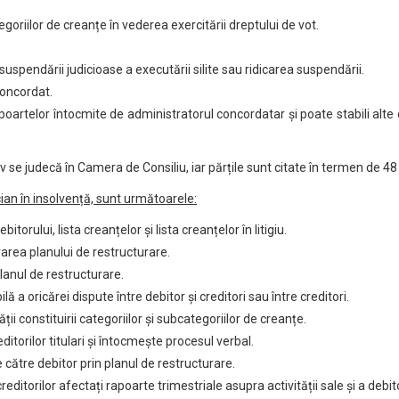
tegoriilor de creanțe în vederea exercitării dreptului de vot.
spendării judicioase a executării silite sau ridicarea suspendării.
concordat.
poartelor întocmite de administratorul concordatar și poate stabili alte o
se judecă în Camera de Consiliu, iar părțile sunt citate în termen de 48
cian în insolvență, sunt următoarele:
torului, lista creanțelor și lista creanțelor în litigiu.
area planului de restructurare.
lanul de restructurare.
a oricărei dispute între debitor și creditori sau între creditori.
ății constituirii categoriilor și subcategoriilor de creanțe.
itorilor titulari și întocmește procesul verbal.
către debitor prin planul de restructurare.
ditorilor afectați rapoarte trimestriale asupra activității sale și a debito