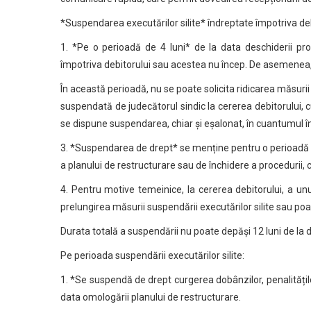
*Suspendarea executărilor silite* îndreptate împotriva deb
1. *Pe o perioadă de 4 luni* de la data deschiderii pro
împotriva debitorului sau acestea nu încep. De asemenea, s
În această perioadă, nu se poate solicita ridicarea măsurii 
suspendată de judecătorul sindic la cererea debitorului, 
se dispune suspendarea, chiar și eșalonat, în cuantumul în 
3. *Suspendarea de drept* se menține pentru o perioadă d
a planului de restructurare sau de închidere a procedurii, c
4. Pentru motive temeinice, la cererea debitorului, a un
prelungirea măsurii suspendării executărilor silite sau 
Durata totală a suspendării nu poate depăși 12 luni de la 
Pe perioada suspendării executărilor silite:
1. *Se suspendă de drept curgerea dobânzilor, penalităților
data omologării planului de restructurare.