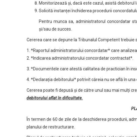
Monitorizează și, dacă este cazul, asistă debitorul
Solicită instanței închiderea procedurii concordatulu
Pentru munca sa, administratorul concordatar stab
și/sau de succes.
Cererea care se depune la Tribunalul Competent trebuie 
1. *Raportul administratorului concordatar* care analizeaz
2. *Indicarea administratorului concordatar contractat*.
3. *Documentele care atestă calitatea de practician în ins
4. *Declarația debitorului* potrivit căreia nu se află în una 
Cererea poate fi depusă și de către unul sau mai mulți cred
debitorului aflat în dificultate.
PL
În termen de 60 de zile de la deschiderea procedurii, adm
planului de restructurare.