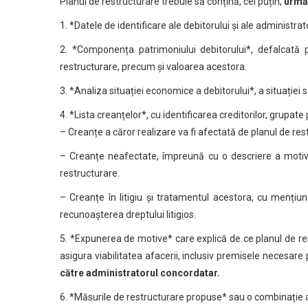
Planul de restructurare trebuie să conțină, cel puțin,
următ
1. *Datele de identificare ale debitorului și ale administra
2. *Componența patrimoniului debitorului*, defalcată 
restructurare, precum și valoarea acestora.
3. *Analiza situației economice a debitorului*, a situației sal
4. *Lista creanțelor*, cu identificarea creditorilor, grupate 
– Creanțe a căror realizare va fi afectată de planul de res
– Creanțe neafectate, împreună cu o descriere a motiv
restructurare.
– Creanțe în litigiu și tratamentul acestora, cu mențiu
recunoașterea dreptului litigios.
5. *Expunerea de motive* care explică de ce planul de res
asigura viabilitatea afacerii, inclusiv premisele necesare 
către administratorul concordatar.
6. *Măsurile de restructurare propuse* sau o combinație a