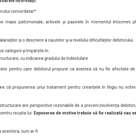
oarele informații:
torului concordatar*.
pe mase patrimoniale, activele și pasivele în momentul întocmirii p
ariaților și o descriere a cauzelor și a nivelului dificultăților debitorului.
pe categorii și împărțite în:
tructurare, cu indicarea gradului de îndestulare.
elor pentru care debitorul propune ca acestea să nu fie afectate de
nea că propunerea unui tratament pentru creanțele în litigiu nu echi
tructurare are perspective rezonabile de a preveni insolvența debitorul
pentru reușita lui.
Expunerea de motive trebuie să fie realizată sau v
 acestora, cum ar fi: