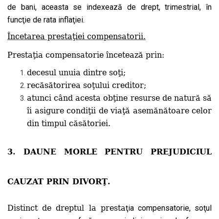
de bani, aceasta se indexează de drept, trimestrial, în
funcţie de rata inflaţiei.
Încetarea prestaţiei compensatorii.
Prestaţia compensatorie încetează prin:
decesul unuia dintre so
ţ
i;
rec
ă
s
ă
torirea so
ţ
ului creditor;
atunci c
â
nd acesta ob
ţ
ine resurse de natur
ă
s
ă
î
i asigure condi
ţ
ii de via
ţă
asem
ă
n
ă
toare celor
din timpul c
ă
s
ă
toriei.
3. DAUNE MORLE PENTRU PREJUDICIUL
CAUZAT PRIN DIVORŢ.
Distinct de dreptul la presta
ţia compensatorie, soţul