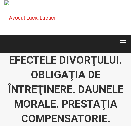
Tog
navi
Tog
navi
EFECTELE DIVORŢULUI.
OBLIGAŢIA DE
ÎNTREŢINERE. DAUNELE
MORALE. PRESTAŢIA
COMPENSATORIE.