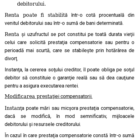
debitorului.
Renta poate fi stabilit
ă într-o cotă procentuală din
venitul debitorului sau într-o sumă de bani determinată.
Renta
şi uzufructul se pot constitui pe toată durata vieţii
celui care solicită prestaţia compensatorie sau pentru o
perioadă mai scurtă, care se stabileşte prin hotărârea de
divorţ.
Instanţa, la cererea soţului creditor, îl poate obliga pe soţul
debitor să constituie o garanţie reală sau să dea cauţiune
pentru a asigura executarea rentei.
Modificarea presta
ţiei compensatorii.
Instan
ţa poate mări sau micşora prestaţia compensatorie,
dacă se modifică, în mod semnificativ, mijloacele
debitorului şi resursele creditorului.
În cazul în care prestaţia compensatorie constă într-o sumă