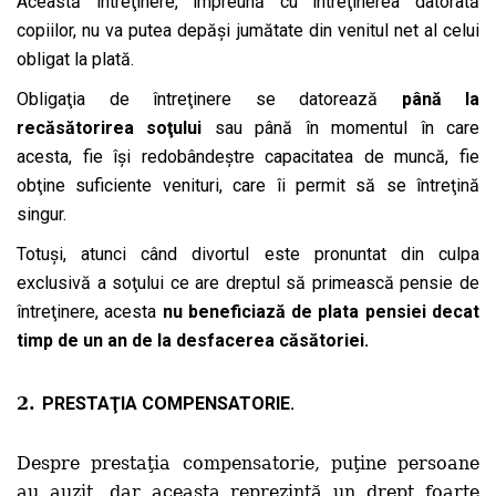
Această întreţinere, împreună cu întreţinerea datorată
copiilor, nu va putea depăşi jumătate din venitul net al celui
obligat la plată.
Obligaţia de întreţinere se datorează
până la
recăsătorirea soţului
sau până în momentul în care
acesta, fie îşi redobândeştre capacitatea de muncă, fie
obţine suficiente venituri, care îi permit să se întreţină
singur.
Totuşi, atunci când divortul este pronuntat din culpa
exclusivă a soţului ce are dreptul să primească pensie de
întreţinere, acesta
nu beneficiaz
ă
de
plata pensiei
decat
timp de un an de la desfacerea c
ă
s
ă
toriei.
2.
PRESTAŢIA COMPENSATORIE.
Despre prestaţia compensatorie, puţine persoane
au auzit, dar aceasta reprezintă un drept foarte