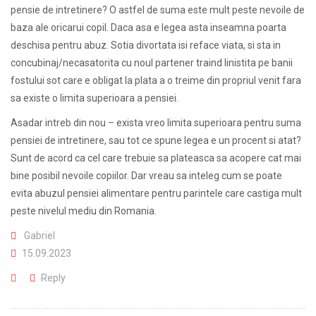
pensie de intretinere? O astfel de suma este mult peste nevoile de
baza ale oricarui copil. Daca asa e legea asta inseamna poarta
deschisa pentru abuz. Sotia divortata isi reface viata, si sta in
concubinaj/necasatorita cu noul partener traind linistita pe banii
fostului sot care e obligat la plata a o treime din propriul venit fara
sa existe o limita superioara a pensiei.
Asadar intreb din nou – exista vreo limita superioara pentru suma
pensiei de intretinere, sau tot ce spune legea e un procent si atat?
Sunt de acord ca cel care trebuie sa plateasca sa acopere cat mai
bine posibil nevoile copiilor. Dar vreau sa inteleg cum se poate
evita abuzul pensiei alimentare pentru parintele care castiga mult
peste nivelul mediu din Romania.
Gabriel
15.09.2023
Reply