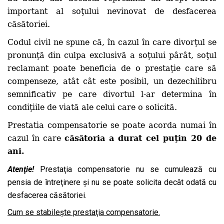
important al soţului nevinovat de desfacerea
căsătoriei.
Codul civil ne spune că, în cazul în care divorţul se
pronunţă din culpa exclusivă a soţului pârât, soţul
reclamant poate beneficia de o prestaţie care să
compenseze, atât cât este posibil, un dezechilibru
semnificativ pe care divortul l-ar determina în
condiţiile de viată ale celui care o solicită.
Prestatia compensatorie se poate acorda numai în
cazul în care
c
ă
s
ă
toria a durat cel pu
ţ
in 20 de
ani.
Atenţie!
Prestaţia compensatorie nu se cumulează cu
pensia de întreţinere şi nu se poate solicita decât odată cu
desfacerea căsătoriei.
Cum se stabileşte prestaţia compensatorie.