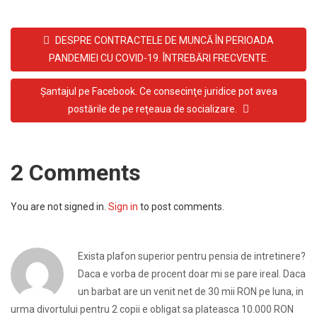
DESPRE CONTRACTELE DE MUNCĂ ÎN PERIOADA
PANDEMIEI CU COVID-19. ÎNTREBĂRI FRECVENTE.
Şantajul pe Facebook. Ce consecinţe juridice pot avea
postările de pe reţeaua de socializare.
2 Comments
You are not signed in.
Sign in
to post comments.
Exista plafon superior pentru pensia de intretinere?
Daca e vorba de procent doar mi se pare ireal. Daca
un barbat are un venit net de 30 mii RON pe luna, in
urma divortului pentru 2 copii e obligat sa plateasca 10.000 RON