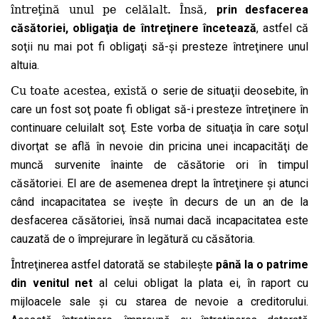
întreţină unul pe celălalt. Însă,
prin desfacerea
căsătoriei, obligaţia de întreţinere încetează
, astfel că
soţii nu mai pot fi obligaţi să-şi presteze întreţinere unul
altuia.
Cu toate acestea, există o
serie de situaţii deosebite, în
care un fost soţ poate fi obligat să-i presteze întreţinere în
continuare celuilalt soţ. Este vorba de situaţia în care soţul
divorţat se află în nevoie din pricina unei incapacităţi de
muncă survenite înainte de căsătorie ori în timpul
căsătoriei. El are de asemenea drept la întreţinere şi atunci
când incapacitatea se iveşte în decurs de un an de la
desfacerea căsătoriei, însă numai dacă incapacitatea este
cauzată de o împrejurare în legătură cu căsătoria.
Î
ntreţinerea astfel datorată se stabileşte
p
â
n
ă
la o patrime
din venitul net
al celui obligat la plata ei, în raport cu
mijloacele sale şi cu starea de nevoie a creditorului.