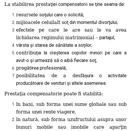
La stabilirea presta
ţiei compensatorii se ţine seama de:
resursele so
ţului care o solicită;
mijloacele celuilalt so
ţ din momentul divorţului;
efectele pe care le are sau le va avea
lichidarea regimului matrimonial –
partajul;
v
ârsta şi starea de sănătate a soţilor;
contribu
ţia la creşterea copiilor minori pe care a
avut-o şi urmează să o aibă fiecare soţ;
preg
ătirea profesională;
posibilitatea de a desf
ăşura o activitate
producătoare de venituri şi altele asemenea.
Presta
ţ
ia compensatorie poate fi stabilit
ă:
în bani,
sub forma unei sume globale
sau sub
forma
unei rente viagere,
î
n natur
ă
, sub forma uzufructului asupra unor
bunuri mobile sau imobile care apar
ţ
in