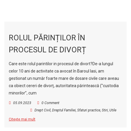
ROLUL PĂRINȚILOR ÎN
PROCESUL DE DIVORȚ
Care este rolul parintilor in procesul de divort?De-a lungul
celor 10 ani de activitate ca avocat în Baroul Iasi, am
gestionat un număr foarte mare de dosare civile care aveau
ca obiect cereri de divorț, autoritatea părintească (”custodia
minorilor”, cum
05.09.2023
0 Comment
Drept Civil
,
Dreptul Familiei
,
Sfaturi practice
,
Stiri
,
Utile
Citește mai mult