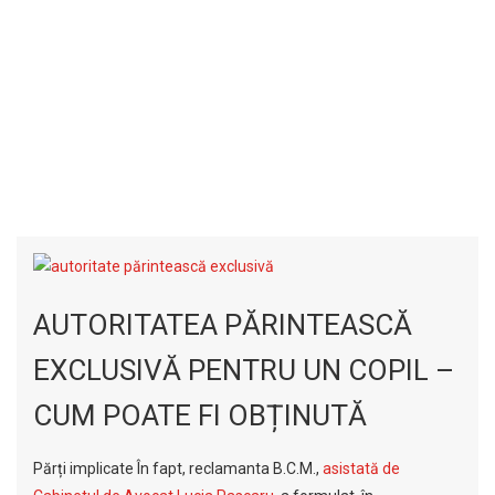
AUTORITATEA PĂRINTEASCĂ
EXCLUSIVĂ PENTRU UN COPIL –
CUM POATE FI OBȚINUTĂ
Părți implicate În fapt, reclamanta B.C.M.,
asistată de