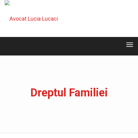
Tog
navi
Tog
navi
Dreptul Familiei