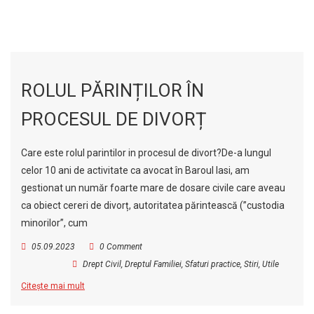
ROLUL PĂRINȚILOR ÎN
PROCESUL DE DIVORȚ
Care este rolul parintilor in procesul de divort?De-a lungul
celor 10 ani de activitate ca avocat în Baroul Iasi, am
gestionat un număr foarte mare de dosare civile care aveau
ca obiect cereri de divorț, autoritatea părintească (”custodia
minorilor”, cum
05.09.2023
0 Comment
Drept Civil
,
Dreptul Familiei
,
Sfaturi practice
,
Stiri
,
Utile
Citește mai mult