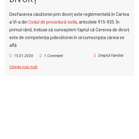
Desfacerea căsătoriei prin divorț este reglementată în Cartea
a VI-a din
Codul de procedură civilă
, articolele 915-935. În
primul rând, trebuie să cunoaștem faptul că Cererea de divorț
este de competența judecătoriei în circumscripția căreia se
află
Dreptul Familiei
15.01.2020
1 Comment
Citește mai mult