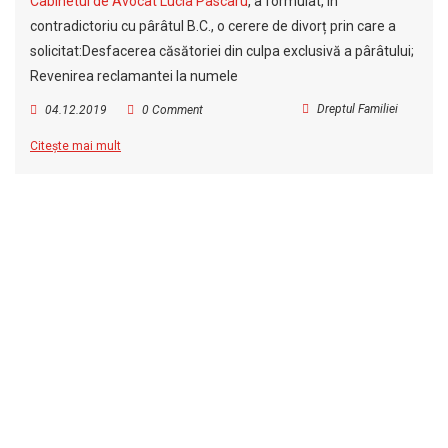
Cabinetul de Avocat Lucia Pascaru
, a formulat, în
contradictoriu cu pârâtul B.C., o cerere de divorț prin care a
solicitat:Desfacerea căsătoriei din culpa exclusivă a pârâtului;
Revenirea reclamantei la numele
Dreptul Familiei
04.12.2019
0 Comment
Citește mai mult