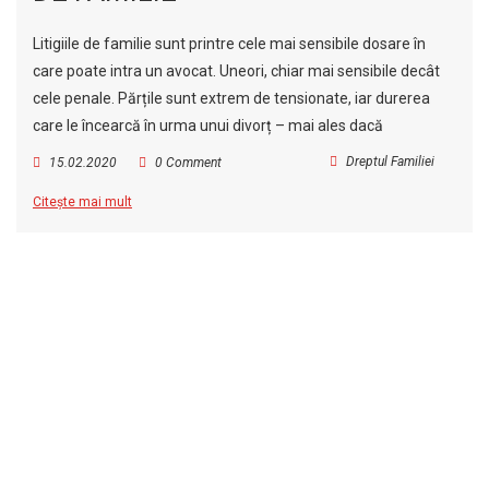
Litigiile de familie sunt printre cele mai sensibile dosare în
care poate intra un avocat. Uneori, chiar mai sensibile decât
cele penale. Părțile sunt extrem de tensionate, iar durerea
care le încearcă în urma unui divorț – mai ales dacă
Dreptul Familiei
15.02.2020
0 Comment
Citește mai mult