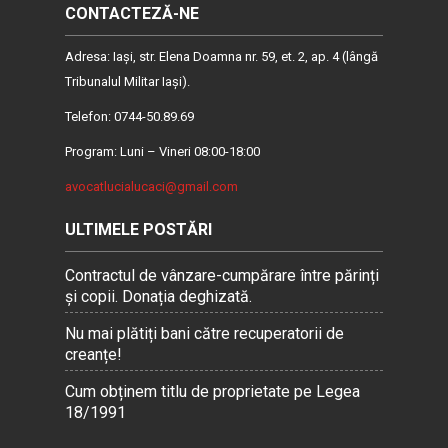
CONTACTEZĂ-NE
Adresa: Iaşi, str. Elena Doamna nr. 59, et. 2, ap. 4 (lângă
Tribunalul Militar Iaşi).
Telefon: 0744-50.89.69
Program: Luni – Vineri 08:00-18:00
avocatlucialucaci@gmail.com
ULTIMELE POSTĂRI
Contractul de vânzare-cumpărare între părinți
și copii. Donația deghizată.
Nu mai plătiți bani către recuperatorii de
creanțe!
Cum obținem titlu de proprietate pe Legea
18/1991