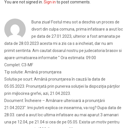
You are not signed in.
Sign in
to post comments.
Buna ziua! Fostul meu sot a deschis un proces de
divort din culpa comuna, prima infatisare a avut loc
pe data de 27.01.2023, ulterior a fost amanata pe
data de 28.03.2023 acesta mi a zis ca s a incheiat, dar nu am
primit sentinta. Am cautat dosarul nostru pe judecatoria brasov si
apare urmatoarea informatie ” Ora estimata: 09:00
Complet: C3-MF
Tip solutie: Amână pronunţarea
Solutia pe scurt: Amână pronunţarea în cauză la data de
05.05.2023. Pronunţată prin punerea soluţiei la dispoziţia părţilor
prin mijlocirea grefei, azi, 21.04.2023.
Document: Încheiere – Amânare ulterioară a pronunţării
21.04.2023″. Imi puteti explica ce inseamna, va rog? Dupa data de
28.03. cand a avut loc ultima infatisare au mai aparut 3 amanari
una pe 12.04, pe 21.04 si cea de pe 05.05. Exista un motiv pentru