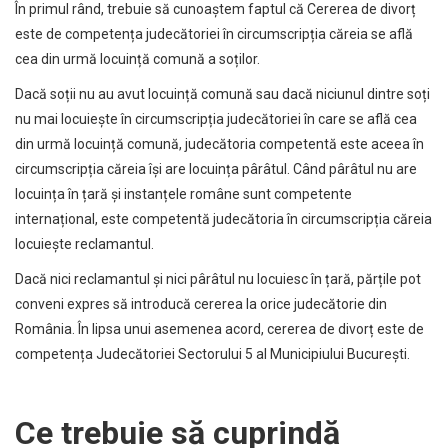
În primul rând, trebuie să cunoaștem faptul că Cererea de divorț
este de competența judecătoriei în circumscripția căreia se află
cea din urmă locuință comună a soților.
Dacă soții nu au avut locuință comună sau dacă niciunul dintre soți
nu mai locuiește în circumscripția judecătoriei în care se află cea
din urmă locuință comună, judecătoria competentă este aceea în
circumscripția căreia își are locuința pârâtul. Când pârâtul nu are
locuința în țară și instanțele române sunt competente
internațional, este competentă judecătoria în circumscripția căreia
locuiește reclamantul.
Dacă nici reclamantul și nici pârâtul nu locuiesc în țară, părțile pot
conveni expres să introducă cererea la orice judecătorie din
România. În lipsa unui asemenea acord, cererea de divorț este de
competența Judecătoriei Sectorului 5 al Municipiului București.
Ce trebuie să cuprindă