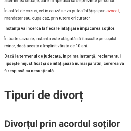
asemenea situație, care îl împiedică să se prezinte personal.
În astfel de cazuri, cel în cauză se va putea înfățișa prin
avocat
,
mandatar sau, după caz, prin tutore ori curator.
Instanța va încerca la fiecare înfățișare împăcarea soților.
În toate cazurile, instanța este obligată să îl asculte pe copilul
minor, dacă acesta a împlinit vârsta de 10 ani.
Dacă la termenul de judecată, în prima instanță, reclamantul
lipsește nejustificat și se înfățișează numai pârâtul, cererea va
fi respinsă ca nesusținută.
Tipuri de divorț
Divorțul prin acordul soților