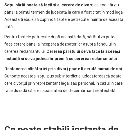
Soțul pârât poate să facă și el cerere de divorț
, cel mai târziu
până la primul termen de judecată la care a fost citat în mod legal.
Aceasta trebuie să cuprindă faptele petrecute înainte de aceasta
dată.
Pentru faptele petrecute după această dată, pârâtul va putea
face cerere până la începerea dezbaterilor asupra fondului în
cererea reclamantului.
Cererea pârâtului se va face la aceeași
instanță și se va judeca împreună cu cererea reclamantului
.
Desfacerea căsătoriei prin divorț poate fi cerută numai de soți
.
Cu toate acestea, soțul pus sub interdicție judecătorească poate
cere divorțul prin reprezentant legal sau personal, în cazul în care
face dovadă că are capacitatea de discernământ neafectată.
Ce poate stabili instanța de