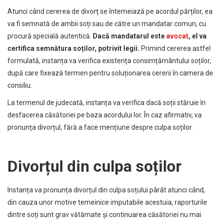
Atunci când cererea de divorț se întemeiază pe acordul părților, ea
va fi semnată de ambii soți sau de către un mandatar comun, cu
procură specială autentică.
Dacă mandatarul este
avocat
, el va
certifica semnătura soților, potrivit legii.
Primind cererea astfel
formulată, instanța va verifica existența consimțământului soților,
după care fixează termen pentru soluționarea cererii în camera de
consiliu.
La termenul de judecată, instanța va verifica dacă soții stăruie în
desfacerea căsătoriei pe baza acordului lor. În caz afirmativ, va
pronunța divorțul, fără a face mențiune despre culpa soților.
Divorțul din culpa soților
Instanța va pronunța divorțul din culpa soțului pârât atunci când,
din cauza unor motive temeinice imputabile acestuia, raporturile
dintre soți sunt grav vătămate și continuarea căsătoriei nu mai