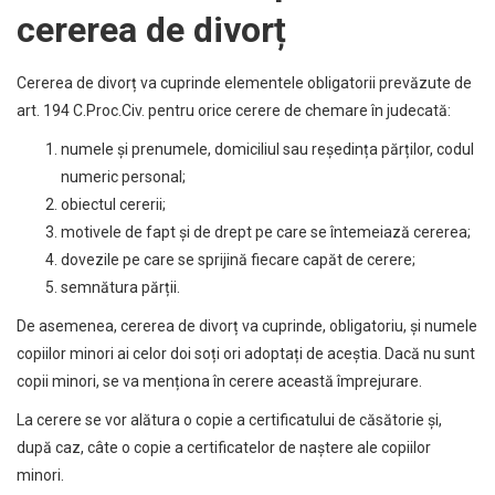
cererea de divorț
Cererea de divorț va cuprinde elementele obligatorii prevăzute de
art. 194 C.Proc.Civ. pentru orice cerere de chemare în judecată:
numele și prenumele, domiciliul sau reședința părților, codul
numeric personal;
obiectul cererii;
motivele de fapt și de drept pe care se întemeiază cererea;
dovezile pe care se sprijină fiecare capăt de cerere;
semnătura părții.
De asemenea, cererea de divorț va cuprinde, obligatoriu, și numele
copiilor minori ai celor doi soți ori adoptați de aceștia. Dacă nu sunt
copii minori, se va menționa în cerere această împrejurare.
La cerere se vor alătura o copie a certificatului de căsătorie și,
după caz, câte o copie a certificatelor de naștere ale copiilor
minori.