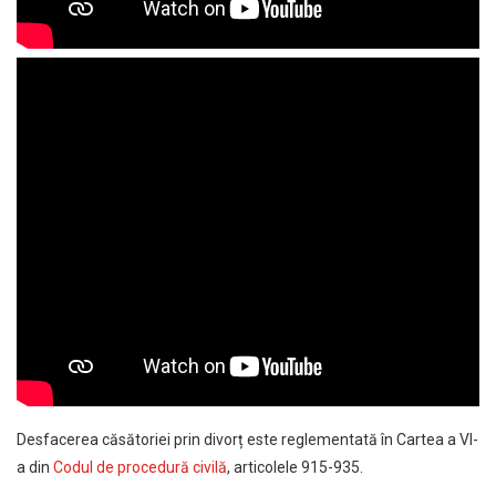
Desfacerea căsătoriei prin divorț este reglementată în Cartea a VI-
a din
Codul de procedură civilă
, articolele 915-935.