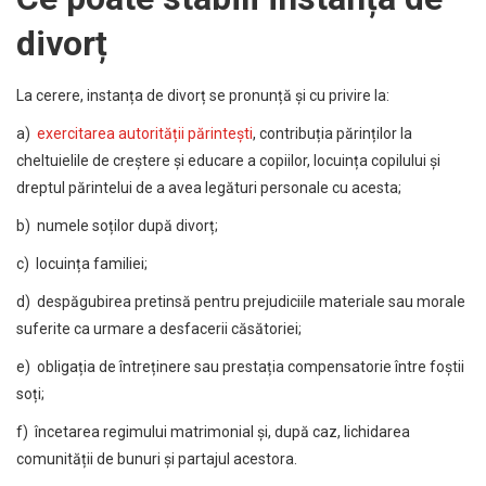
divorț
La cerere, instanța de divorț se pronunță și cu privire la:
a)
exercitarea autorității părintești
, contribuția părinților la
cheltuielile de creștere și educare a copiilor, locuința copilului și
dreptul părintelui de a avea legături personale cu acesta;
b) numele soților după divorț;
c) locuința familiei;
d) despăgubirea pretinsă pentru prejudiciile materiale sau morale
suferite ca urmare a desfacerii căsătoriei;
e) obligația de întreținere sau prestația compensatorie între foștii
soți;
f) încetarea regimului matrimonial și, după caz, lichidarea
comunității de bunuri și partajul acestora.