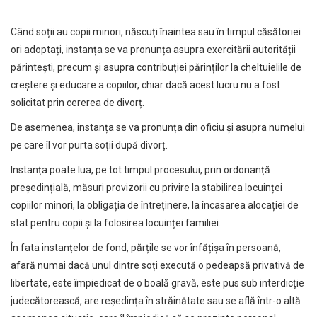
Când soții au copii minori, născuți înaintea sau în timpul căsătoriei
ori adoptați, instanța se va pronunța asupra exercitării autorității
părintești, precum și asupra contribuției părinților la cheltuielile de
creștere și educare a copiilor, chiar dacă acest lucru nu a fost
solicitat prin cererea de divorț.
De asemenea, instanța se va pronunța din oficiu și asupra numelui
pe care îl vor purta soții după divorț.
Instanța poate lua, pe tot timpul procesului, prin ordonanță
președințială, măsuri provizorii cu privire la stabilirea locuinței
copiilor minori, la obligația de întreținere, la încasarea alocației de
stat pentru copii și la folosirea locuinței familiei.
În fata instanțelor de fond, părțile se vor înfățișa în persoană,
afară numai dacă unul dintre soți execută o pedeapsă privativă de
libertate, este împiedicat de o boală gravă, este pus sub interdicție
judecătorească, are reședința în străinătate sau se află într-o altă