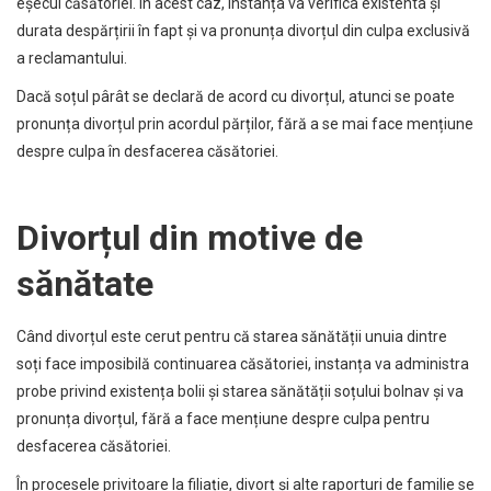
eșecul căsătoriei. În acest caz, instanța va verifica existenta și
durata despărțirii în fapt și va pronunța divorțul din culpa exclusivă
a reclamantului.
Dacă soțul pârât se declară de acord cu divorțul, atunci se poate
pronunța divorțul prin acordul părților, fără a se mai face mențiune
despre culpa în desfacerea căsătoriei.
Divorțul din motive de
sănătate
Când divorțul este cerut pentru că starea sănătății unuia dintre
soți face imposibilă continuarea căsătoriei, instanța va administra
probe privind existența bolii și starea sănătății soțului bolnav și va
pronunța divorțul, fără a face mențiune despre culpa pentru
desfacerea căsătoriei.
În procesele privitoare la filiație, divorț și alte raporturi de familie se