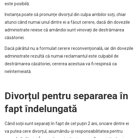
este posibilă.
Instanța poate să pronunțe divorțul din culpa ambilor soți, chiar
atunci când numai unul dintre ei a făcut cerere, dacă din dovezile
administrate reiese că amândoi sunt vinovați de destrămarea
căsătoriei.
Dacă pârâtul nu a formulat cerere reconvențională, iar din dovezile
administrate rezultă că numai reclamantul este culpabil de
destrămarea căsătoriei, cererea acestuia va fi respinsă ca
neîntemeiată.
Divorțul pentru separarea în
fapt îndelungată
Când soții sunt separați în fapt de cel puțin 2 ani, oricare dintre ei
va putea cere divorțul, asumându-și responsabilitatea pentru