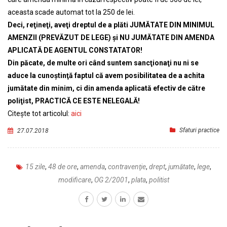
aceasta scade automat tot la 250 de lei.
Deci, reţineţi, aveţi dreptul de a plăti JUMĂTATE DIN MINIMUL
AMENZII (PREVĂZUT DE LEGE) şi NU JUMĂTATE DIN AMENDA
APLICATĂ DE AGENTUL CONSTATATOR!
Din păcate, de multe ori când suntem sancţionaţi nu ni se
aduce la cunoştinţă faptul că avem posibilitatea de a achita
jumătate din minim, ci din amenda aplicată efectiv de către
poliţist, PRACTICĂ CE ESTE NELEGALĂ!
Citeşte tot articolul:
aici
Sfaturi practice
27.07.2018
15 zile
,
48 de ore
,
amenda
,
contravenţie
,
drept
,
jumătate
,
lege
,
modificare
,
OG 2/2001
,
plata
,
politist