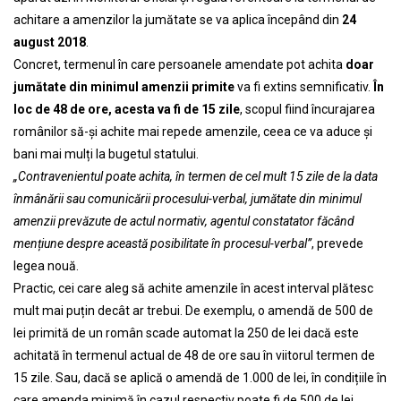
achitare a amenzilor la jumătate se va aplica începând din
24
august 2018
.
Concret, termenul în care persoanele amendate pot achita
doar
jumătate din minimul amenzii primite
va fi extins semnificativ.
În
loc de 48 de ore, acesta va fi de 15 zile
, scopul fiind încurajarea
românilor să-și achite mai repede amenzile, ceea ce va aduce și
bani mai mulți la bugetul statului.
„Contravenientul poate achita, în termen de cel mult 15 zile de la data
înmânării sau comunicării procesului-verbal, jumătate din minimul
amenzii prevăzute de actul normativ, agentul constatator făcând
mențiune despre această posibilitate în procesul-verbal”
, prevede
legea nouă.
Practic, cei care aleg să achite amenzile în acest interval plătesc
mult mai puțin decât ar trebui. De exemplu, o amendă de 500 de
lei primită de un român scade automat la 250 de lei dacă este
achitată în termenul actual de 48 de ore sau în viitorul termen de
15 zile. Sau, dacă se aplică o amendă de 1.000 de lei, în condițiile în
care amenda minimă în cazul respectiv poate fi de 500 de lei,