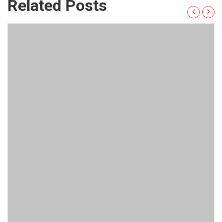
Related Posts
Acordul de restructurare pentru debitorii
aflați în stare de dificultate financiară