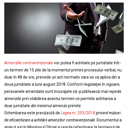
Amenzile contravenționale
vor putea fi achitate pe jumătate într-
un termen de 15 zile de la momentul primirii procesului-verbal, nu
doar în 48 de ore, prevede un act normativ care se va aplica din a
doua jumătate a lunii august 2018. Conform legislației în vigoare,
persoanele amendate sunt încurajate să-și plătească mai repede
amenzile prin stabilirea acestui termen ce permite achitarea a
doar jumătate din minimul amenzii primite.
Schimbarea este prevăzută de
Legea nr. 203/2018
privind măsuri
de eficientizare a achitării amenzilor contravenționale
. Documentul a
apărut azi în Monitorul Oficial și regula referitoare la termenul de