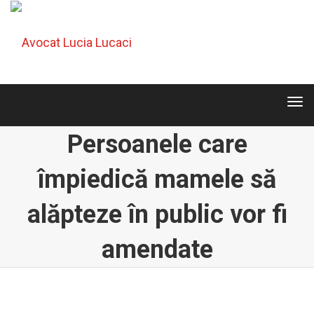
Tog
navi
Tog
navi
Persoanele care
împiedică mamele să
alăpteze în public vor fi
amendate