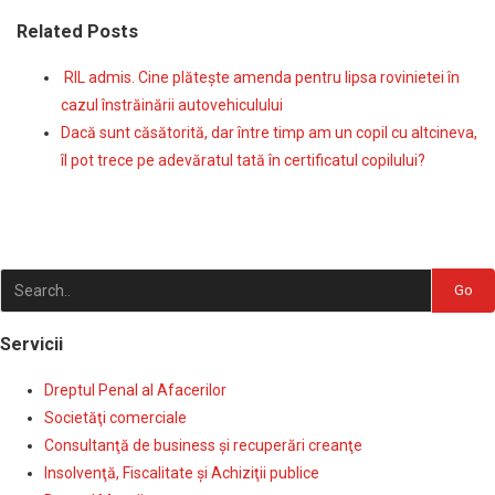
Related Posts
RIL admis. Cine plăteşte amenda pentru lipsa rovinietei în
cazul înstrăinării autovehiculului
Dacă sunt căsătorită, dar între timp am un copil cu altcineva,
îl pot trece pe adevăratul tată în certificatul copilului?
Go
Servicii
Dreptul Penal al Afacerilor
Societăţi comerciale
Consultanţă de business şi recuperări creanţe
Insolvenţă, Fiscalitate şi Achiziţii publice