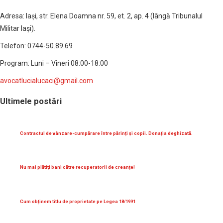
Adresa: Iaşi, str. Elena Doamna nr. 59, et. 2, ap. 4 (lângă Tribunalul
Militar Iaşi).
Telefon: 0744-50.89.69
Program: Luni – Vineri 08:00-18:00
avocatlucialucaci@gmail.com
Ultimele postări
Contractul de vânzare-cumpărare între părinți și copii. Donația deghizată.
Nu mai plătiți bani către recuperatorii de creanțe!
Cum obținem titlu de proprietate pe Legea 18/1991