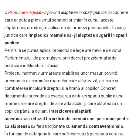
O
Propunere legislativă
privind alăptarea în spaţii publice
, propunere
care ar putea primi votul senatorilor chiar în cursul acestei
săptămâni, urmărește aplicarea de amenzi persoanelor fizice și
juridice care
împiedică mamele să-și alăpteze sugarii în spații
publice
.
Pentru a se putea aplica, proiectul de lege are nevoie de votul
Parlamentului, de promulgare prin decret prezidențial și de
publicare în Monitorul Oficial.
Proiectul normativ urmărește stabilirea unor măsuri privind
prevenirea discriminării mamelor care alăptează, precum și
combaterea încălcării dreptului la hrană al copiilor. Concret,
documentul prevede ca evacuarea dintr-un spațiu public a unei
mame care are dreptul de a se afla acolo și care alăptează un
copil de până la doi ani,
interzicerea alăptării
acestuia
sau
refuzul furnizării de servicii unei persoane pentru
că alăptează
să fie sancționate cu
amendă contravențională
.
În funcție de categoria în care se încadrează persoana care nu