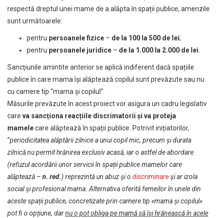
respectă dreptul unei mame de a alăpta în spații publice, amenzile
sunt următoarele:
pentru
persoanele fizice
–
de la 100 la 500 de lei
;
pentru
persoanele juridice
–
de la 1.000 la 2.000 de lei
.
Sancțiunile amintite anterior se aplică indiferent dacă spațiile
publice în care mama își alăptează copilul sunt prevăzute sau nu
cu camere tip “mama și copilul”.
Măsurile prevăzute în acest proiect vor asigura un cadru legislativ
care
va sancționa reacțiile discrimatorii și va proteja
mamele
care alăptează în spații publice. Potrivit inițiatorilor,
“
periodicitatea alăptării zilnice a unui copil mic, precum și durata
zilnică nu permit hrănirea exclusiv acasă, iar o astfel de abordare
(refuzul acordării unor servicii în spații publice mamelor care
alăptează –
n. red.
) reprezintă un abuz și o
discriminare
și ar izola
social și profesional mama. Alternativa oferită femeilor în unele din
aceste spații publice, concretizate prin camere tip «mama și copilul»
pot fi o opțiune, dar
nu o pot obliga pe mamă să își hrănească în acele