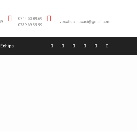
Contact:
0744.50.89.69
0744.50.89.69
59
avocatlucialucaci@gmail.com
0739.69.39.99
Echipa