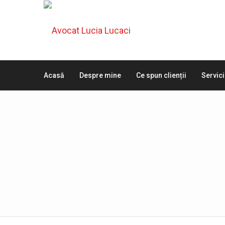
Acasă
Despre mine
Ce spun clienții
Servici