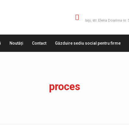
Adresă
Iaşi, str. Elena Doamna nr. 
i
Noutăți
Contact
Găzduire sediu social pentru firme
proces