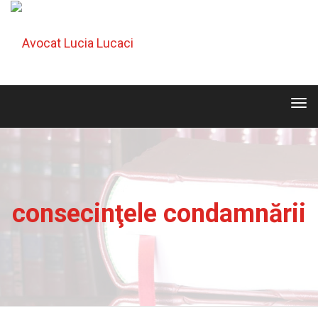
Tog
navi
Tog
navi
consecinţele condamnării