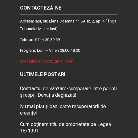
CONTACTEZĂ-NE
Adresa: Iaşi, str. Elena Doamna nr. 59, et. 2, ap. 4 (lângă
Tribunalul Militar Iaşi).
Telefon: 0744-50.89.69
Program: Luni – Vineri 08:00-18:00
avocatlucialucaci@gmail.com
ULTIMELE POSTĂRI
Contractul de vânzare-cumpărare între părinți
și copii. Donația deghizată.
Nu mai plătiți bani către recuperatorii de
creanțe!
Cum obținem titlu de proprietate pe Legea
18/1991