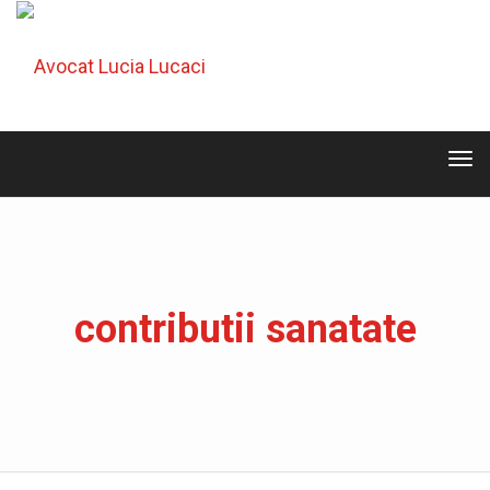
Tog
navi
Tog
navi
contributii sanatate