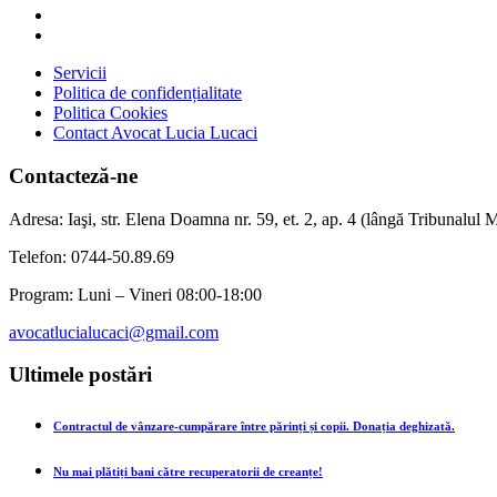
Servicii
Politica de confidențialitate
Politica Cookies
Contact Avocat Lucia Lucaci
Contacteză-ne
Adresa: Iaşi, str. Elena Doamna nr. 59, et. 2, ap. 4 (lângă Tribunalul Mi
Telefon: 0744-50.89.69
Program: Luni – Vineri 08:00-18:00
avocatlucialucaci@gmail.com
Ultimele postări
Contractul de vânzare-cumpărare între părinți și copii. Donația deghizată.
Nu mai plătiți bani către recuperatorii de creanțe!