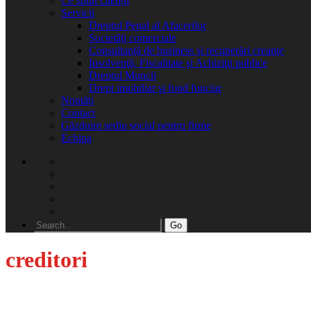
Ce spun clienții
Servicii
Dreptul Penal al Afacerilor
Societăţi comerciale
Consultanţă de business şi recuperări creanţe
Insolvenţă, Fiscalitate şi Achiziţii publice
Dreptul Muncii
Drept imobiliar şi fond funciar
Noutăți
Contact
Găzduire sediu social pentru firme
Echipa
Go
creditori