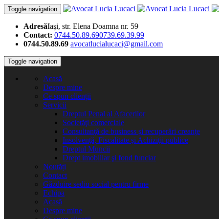
Toggle navigation
Adresă
Iaşi, str. Elena Doamna nr. 59
Contact:
0744.50.89.69
0739.69.39.99
0744.50.89.69
avocatlucialucaci@gmail.com
Toggle navigation
Acasă
Despre mine
Ce spun clienții
Servicii
Dreptul Penal al Afacerilor
Societăţi comerciale
Consultanţă de business şi recuperări creanţe
Insolvenţă, Fiscalitate şi Achiziţii publice
Dreptul Muncii
Drept imobiliar şi fond funciar
Noutăți
Contact
Găzduire sediu social pentru firme
Echipa
Acasă
Despre mine