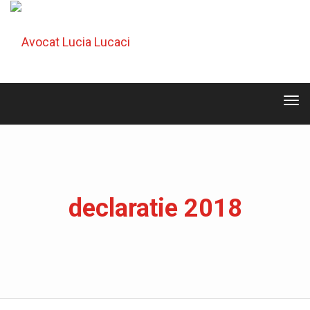
Tog
navi
Tog
navi
declaratie 2018