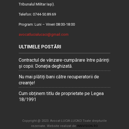
Tribunalul Militar Iaşi).
Telefon: 0744-50.89.69
Program: Luni – Vineri 08:00-18:00
avocatlucialucaci@gmail.com
ULTIMELE POSTĂRI
Contractul de vânzare-cumpărare între părinți
și copii. Donația deghizată.
Nu mai plătiți bani către recuperatorii de
creanțe!
Cum obținem titlu de proprietate pe Legea
18/1991
Copyright @ 2023. Avocat LUCIA LUCACI Toate drepturile
rezervate. Website realizat de
INNVISION.RO