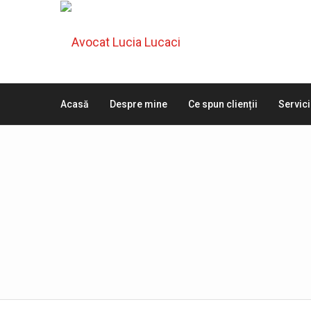
Acasă
Despre mine
Ce spun clienții
Servici