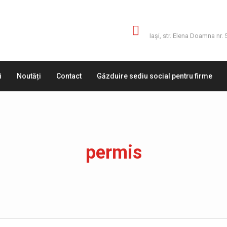
Adresă
Iaşi, str. Elena Doamna nr. 
i
Noutăți
Contact
Găzduire sediu social pentru firme
permis