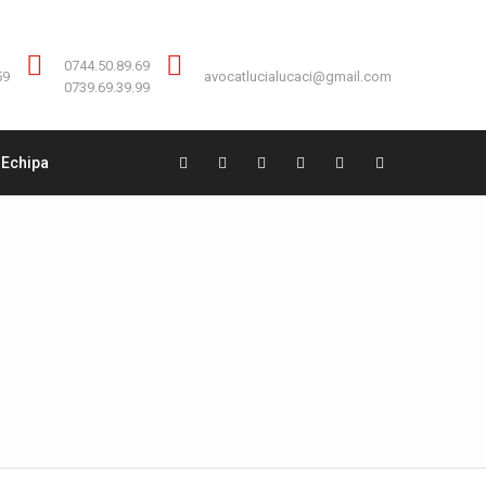
Contact:
0744.50.89.69
0744.50.89.69
59
avocatlucialucaci@gmail.com
0739.69.39.99
Echipa