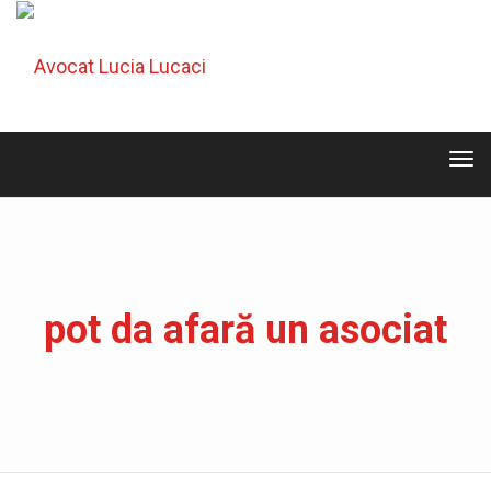
Tog
navi
Tog
navi
pot da afară un asociat