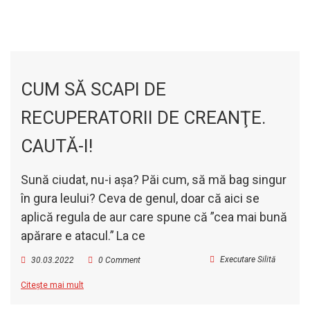
CUM SĂ SCAPI DE
RECUPERATORII DE CREANŢE.
CAUTĂ-I!
Sună ciudat, nu-i aşa? Păi cum, să mă bag singur
în gura leului?
Ceva de genul, doar că aici se
aplică regula de aur care spune că ”cea mai bună
apărare e atacul.”
La ce
Executare Silită
30.03.2022
0 Comment
Citește mai mult