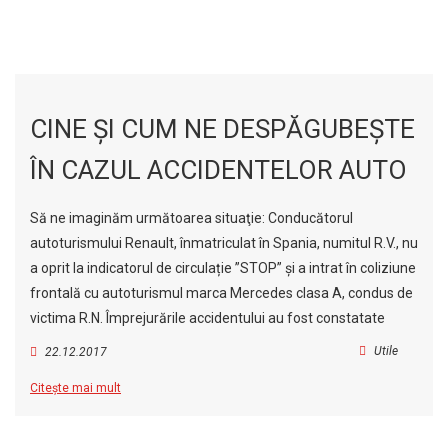
CINE ŞI CUM NE DESPĂGUBEŞTE
ÎN CAZUL ACCIDENTELOR AUTO
Să ne imaginăm următoarea situaţie: Conducătorul
autoturismului Renault, înmatriculat în Spania, numitul R.V., nu
a oprit la indicatorul de circulație ”STOP” și a intrat în coliziune
frontală cu autoturismul marca Mercedes clasa A, condus de
victima R.N. Împrejurările accidentului au fost constatate
Utile
22.12.2017
Citește mai mult