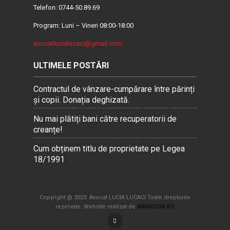
Telefon: 0744-50.89.69
Program: Luni – Vineri 08:00-18:00
avocatlucialucaci@gmail.com
ULTIMELE POSTĂRI
Contractul de vânzare-cumpărare între părinți
și copii. Donația deghizată.
Nu mai plătiți bani către recuperatorii de
creanțe!
Cum obținem titlu de proprietate pe Legea
18/1991
Copyright @ 2023. Avocat LUCIA LUCACI Toate drepturile
rezervate. Website realizat de
INNVISION.RO