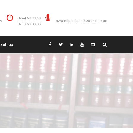
Contact:
0744.50.89.69
0744.50.89.69
59
avocatlucialucaci@gmail.com
0739.69.39.99
Echipa