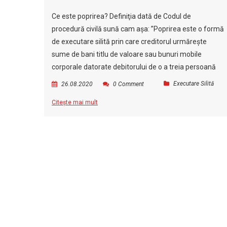
Ce este poprirea? Definiţia dată de Codul de
procedură civilă sună cam aşa: ”Poprirea este o formă
de executare silită prin care creditorul urmăreşte
sume de bani titlu de valoare sau bunuri mobile
corporale datorate debitorului de o a treia persoană
Executare Silită
26.08.2020
0 Comment
Citește mai mult