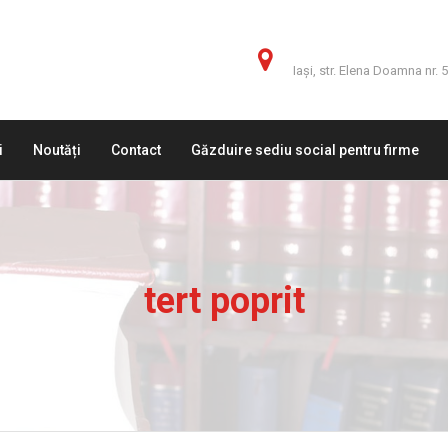
Adresă
Iaşi, str. Elena Doamna nr. 
i
Noutăți
Contact
Găzduire sediu social pentru firme
tert poprit