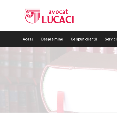
Acasă
Despre mine
Ce spun clienții
Servici