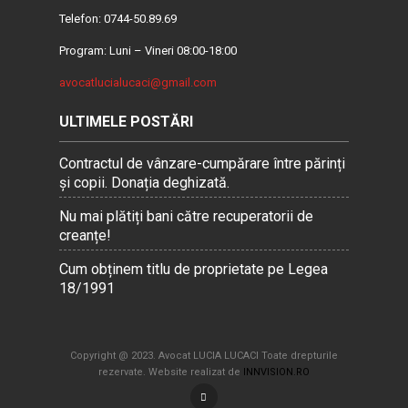
Telefon: 0744-50.89.69
Program: Luni – Vineri 08:00-18:00
avocatlucialucaci@gmail.com
ULTIMELE POSTĂRI
Contractul de vânzare-cumpărare între părinți
și copii. Donația deghizată.
Nu mai plătiți bani către recuperatorii de
creanțe!
Cum obținem titlu de proprietate pe Legea
18/1991
Copyright @ 2023. Avocat LUCIA LUCACI Toate drepturile
rezervate. Website realizat de
INNVISION.RO