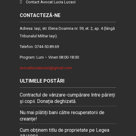
Contact Avocat Lucia Lucaci
CONTACTEZĂ-NE
Adresa: Iaşi, str. Elena Doamna nr. 59, et. 2, ap. 4 (lângă
Tribunalul Militar Iaşi).
Telefon: 0744-50.89.69
Program: Luni – Vineri 08:00-18:00
avocatlucialucaci@gmail.com
ULTIMELE POSTĂRI
Contractul de vânzare-cumpărare între părinți
și copii. Donația deghizată.
Nu mai plătiți bani către recuperatorii de
creanțe!
Cum obținem titlu de proprietate pe Legea