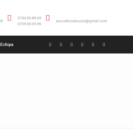
Contact:
0744.50.89.69
0744.50.89.69
59
avocatlucialucaci@gmail.com
0739.69.39.99
Echipa