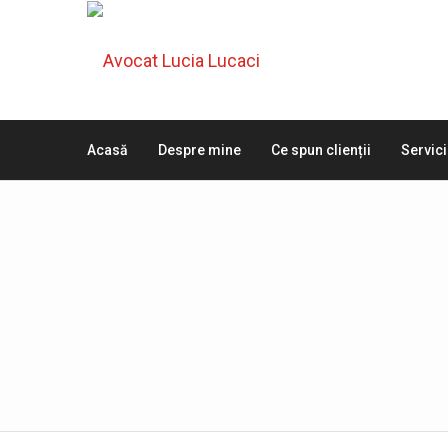
Acasă
Despre mine
Ce spun clienții
Servici