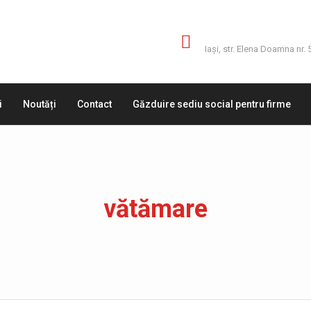
Adresă
Iaşi, str. Elena Doamna nr. 
i
Noutăți
Contact
Găzduire sediu social pentru firme
vătămare