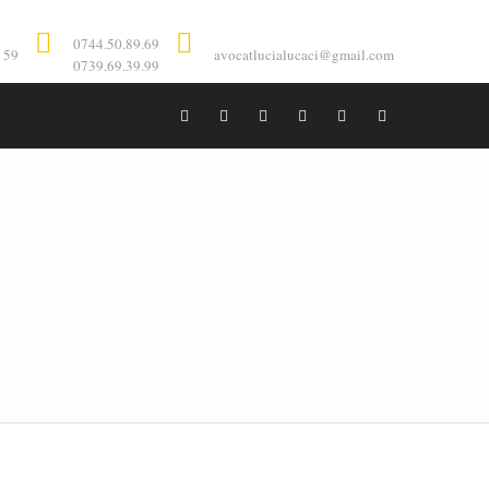
Contact:
0744.50.89.69
0744.50.89.69
. 59
avocatlucialucaci@gmail.com
0739.69.39.99