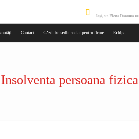
Adresă
Iaşi, str. Elena Doamna nr
Noutăți
Contact
Găzduire sediu social pentru firme
Echipa
Insolventa persoana fizica