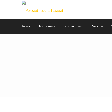
Acasă
Despre mine
Ce spun clienții
Servicii